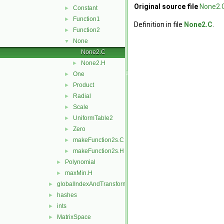
Original source file
None2.
Constant
►
Function1
►
Definition in file
None2.C
.
Function2
►
None
▼
None2.C
None2.H
►
One
►
Product
►
Radial
►
Scale
►
UniformTable2
►
Zero
►
makeFunction2s.C
►
makeFunction2s.H
►
Polynomial
►
maxMin.H
►
globalIndexAndTransform
►
hashes
►
ints
►
MatrixSpace
►