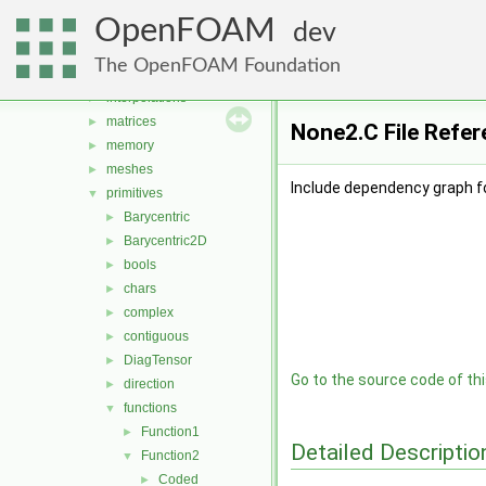
fields
►
OpenFOAM
geometry
►
dev
global
►
The OpenFOAM Foundation
include
►
interpolations
►
matrices
►
None2.C File Refe
memory
►
meshes
►
Include dependency graph f
primitives
▼
Barycentric
►
Barycentric2D
►
bools
►
chars
►
complex
►
contiguous
►
DiagTensor
►
Go to the source code of this
direction
►
functions
▼
Function1
►
Detailed Descriptio
Function2
▼
Coded
►