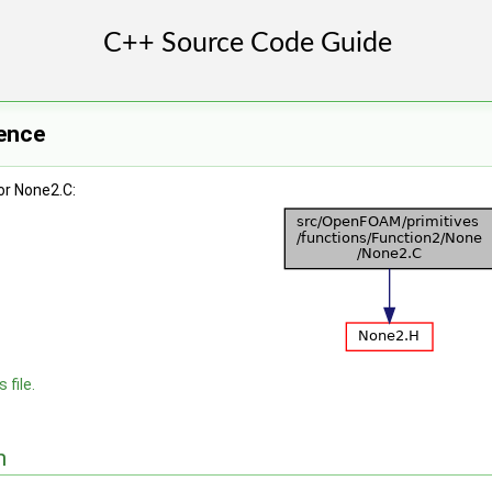
rence
or None2.C:
 file.
n