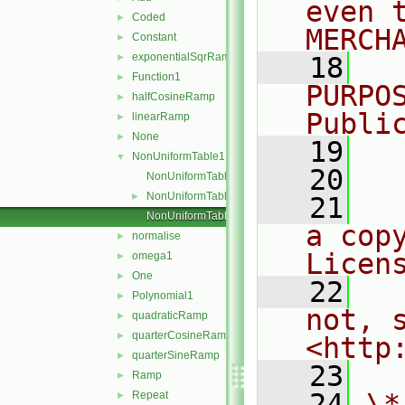
even 
Coded
►
MERCH
Constant
►
exponentialSqrRamp
►
   18
  
Function1
►
PURPO
halfCosineRamp
►
Publi
linearRamp
►
None
►
   19
  
NonUniformTable1
▼
   20
NonUniformTable1.C
NonUniformTable1.H
►
   21
  
NonUniformTable1I.H
a cop
normalise
►
Licen
omega1
►
One
►
   22
  
Polynomial1
►
not, s
quadraticRamp
►
quarterCosineRamp
►
<http
quarterSineRamp
►
   23
Ramp
►
   24
\*
Repeat
►