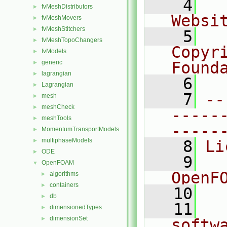
    4
  
fvMeshDistributors
►
Websi
fvMeshMovers
►
fvMeshStitchers
►
    5
  
fvMeshTopoChangers
►
Copyri
fvModels
►
generic
Found
►
lagrangian
►
    6
  
Lagrangian
►
    7
--
mesh
►
meshCheck
►
-----
meshTools
►
-----
MomentumTransportModels
►
multiphaseModels
►
    8
Li
ODE
►
    9
  
OpenFOAM
▼
OpenF
algorithms
►
containers
►
   10
db
►
   11
  
dimensionedTypes
►
dimensionSet
►
softw