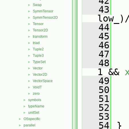
   42
Swap
►
   43
SymmTensor
►
low_)
SymmTensor2D
►
Tensor
►
   44
Tensor2D
►
   45
transform
►
   46
triad
►
Tuple2
►
   47
Tuple3
►
   48
TypeSet
►
Vector
►
1 && 
Vector2D
►
   49
   
VectorSpace
►
   50
   
VoidT
►
zero
►
   51
   
symbols
►
   52
typeName
►
unitSet
►
   53
OSspecific
►
   54
 }
parallel
►