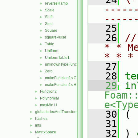
reverseRamp
►
-----
Scale
►
-----
Shift
►
Sine
►
   25
Square
►
   26
//
squarePulse
►
Table
* * M
►
Uniform
►
* * *
UniformTable1
►
   27
unknownTypeFunction1
►
Zero
►
   28
te
makeFunction1s.C
►
   29
in
makeFunction1s.H
►
Function2
►
Foam:
Polynomial
►
e<Typ
maxMin.H
►
   30
 (
globalIndexAndTransform
►
hashes
►
   31
   
ints
►
   32
 )
 
MatrixSpace
►