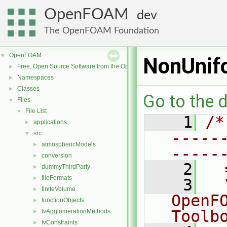
OpenFOAM
dev
The OpenFOAM Foundation
OpenFOAM
▼
NonUnif
Free, Open Source Software from the OpenFOAM Foundation
►
Namespaces
►
Classes
►
Go to the d
Files
▼
File List
▼
    1
/*
applications
►
-----
src
▼
atmosphericModels
►
-----
conversion
►
    2
  
dummyThirdParty
►
fileFormats
►
    3
  
finiteVolume
►
OpenF
functionObjects
►
Toolb
fvAgglomerationMethods
►
fvConstraints
►