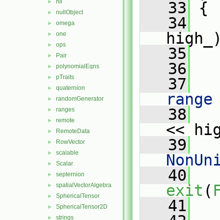
nil
►
   33
{
nullObject
►
   34
omega
►
high_
one
►
ops
►
   35
   
Pair
►
   36
polynomialEqns
►
pTraits
►
   37
   
quaternion
►
range
randomGenerator
►
   38
   
ranges
►
remote
►
<< hi
RemoteData
►
   39
   
RowVector
►
scalable
►
NonUn
Scalar
►
   40
septernion
►
spatialVectorAlgebra
exit
(
►
SphericalTensor
►
   41
   
SphericalTensor2D
►
strings
►