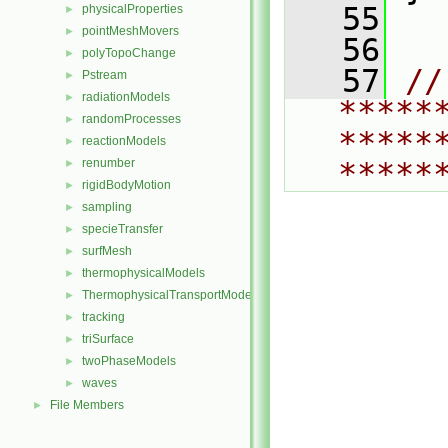
   55
physicalProperties
►
pointMeshMovers
►
   56
polyTopoChange
►
   57
// 
Pstream
►
radiationModels
►
*****
randomProcesses
►
*****
reactionModels
►
renumber
*****
►
rigidBodyMotion
►
sampling
►
specieTransfer
►
surfMesh
►
thermophysicalModels
►
ThermophysicalTransportModels
►
tracking
►
triSurface
►
twoPhaseModels
►
waves
►
File Members
►