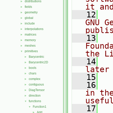
distributions
►
it an
fields
►
   12
  
geometry
►
global
►
GNU G
include
►
publi
interpolations
►
matrices
►
   13
  
memory
►
Found
meshes
►
the L
primitives
▼
Barycentric
►
   14
  
Barycentric2D
►
later
bools
►
chars
►
   15
complex
►
   16
  
contiguous
►
DiagTensor
in the
►
direction
►
usefu
functions
▼
   17
  
Function1
▼
Add
►