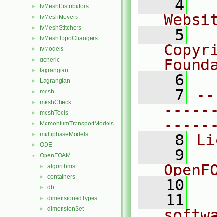
    4
  
fvMeshDistributors
►
Websi
fvMeshMovers
►
fvMeshStitchers
►
    5
  
fvMeshTopoChangers
►
Copyr
fvModels
►
generic
Found
►
lagrangian
►
    6
  
Lagrangian
►
    7
--
mesh
►
meshCheck
►
-----
meshTools
►
-----
MomentumTransportModels
►
multiphaseModels
►
    8
Li
ODE
►
    9
  
OpenFOAM
▼
OpenF
algorithms
►
containers
►
   10
db
►
   11
  
dimensionedTypes
►
dimensionSet
►
softw