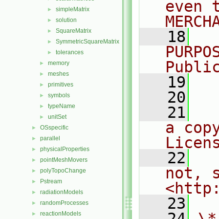
even 
simpleMatrix
►
MERCH
solution
►
SquareMatrix
►
   18
  
SymmetricSquareMatrix
►
PURPO
tolerances
►
Publi
memory
►
meshes
►
   19
  
primitives
►
   20
symbols
►
typeName
►
   21
  
unitSet
►
a cop
OSspecific
►
Licen
parallel
►
physicalProperties
►
   22
  
pointMeshMovers
►
not, s
polyTopoChange
►
Pstream
►
<http
radiationModels
►
   23
randomProcesses
►
   24
\*
reactionModels
►