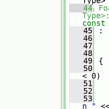
Type>
   44
Fo
Type>
const
   45
 :
   46
   
   47
   
   48
   
   49
 {
   50
< 0)
   51
   
   52
   53
   
n "
 <