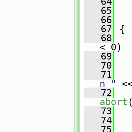
   64
   
   65
   
   66
   
   67
 {
   68
< 0)
   69
   
   70
   71
   
n "
 <
   72
abort
   73
   
   74
   75
   