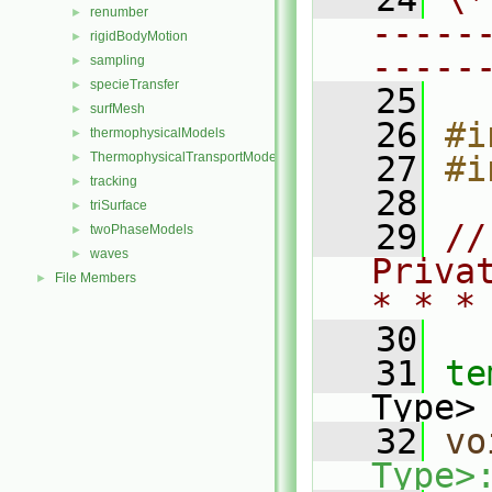
renumber
►
-----
rigidBodyMotion
►
-----
sampling
►
specieTransfer
►
   25
surfMesh
►
   26
#i
thermophysicalModels
►
ThermophysicalTransportModels
   27
#i
►
tracking
►
   28
triSurface
►
   29
//
twoPhaseModels
►
waves
►
Priva
File Members
►
* * *
   30
   31
te
Type>
   32
vo
Type>