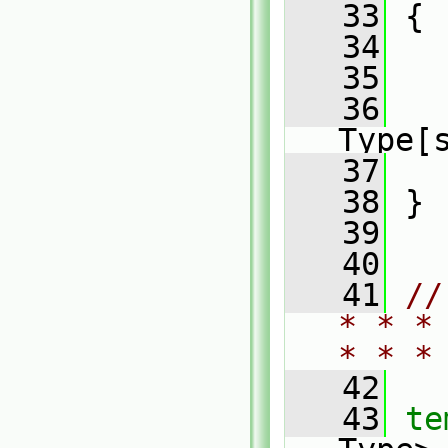
   33
 {
   34
   35
   
   36
   
Type[
   37
   
   38
 }
   39
   40
   41
//
* * *
* * *
   42
   43
te