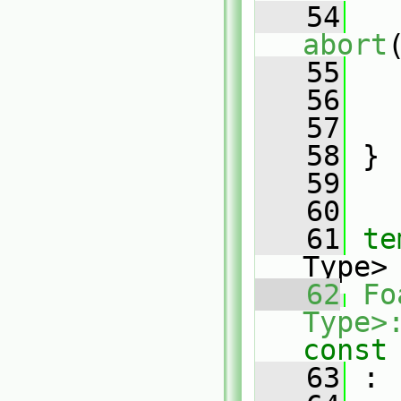
   54
abort
   55
   
   56
   57
   
   58
 }
   59
   60
   61
te
Type>
   62
Fo
Type>
const
   63
 :