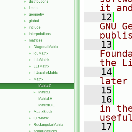
distributions
►
it an
fields
►
   12
  
geometry
►
global
►
GNU G
include
►
publi
interpolations
►
matrices
▼
   13
  
DiagonalMatrix
►
Found
lduMatrix
►
the L
LduMatrix
►
LLTMatrix
►
   14
  
LUscalarMatrix
►
later
Matrix
▼
Matrix.C
   15
Matrix.H
►
   16
  
MatrixI.H
MatrixIO.C
in the
MatrixBlock
►
usefu
QRMatrix
►
   17
  
RectangularMatrix
►
scalarMatrices
►