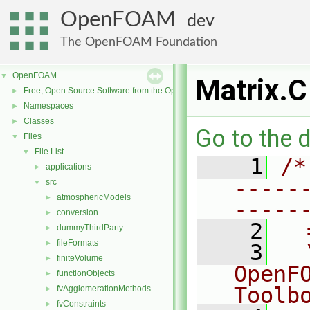
OpenFOAM
dev
The OpenFOAM Foundation
OpenFOAM
▼
Matrix.C
Free, Open Source Software from the OpenFOAM Foundation
►
Namespaces
►
Classes
►
Go to the d
Files
▼
File List
▼
    1
/*
applications
►
-----
src
▼
atmosphericModels
►
-----
conversion
►
    2
  
dummyThirdParty
►
fileFormats
►
    3
  
finiteVolume
►
OpenF
functionObjects
►
Toolb
fvAgglomerationMethods
►
fvConstraints
►