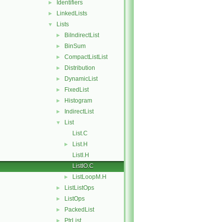
Identifiers
►
LinkedLists
►
Lists
▼
BiIndirectList
►
BinSum
►
CompactListList
►
Distribution
►
DynamicList
►
FixedList
►
Histogram
►
IndirectList
►
List
▼
List.C
List.H
►
ListI.H
ListIO.C
ListLoopM.H
►
ListListOps
►
ListOps
►
PackedList
►
PtrList
►