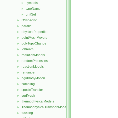
symbols
►
typeName
►
unitSet
►
OSspecific
►
parallel
►
physicalProperties
►
pointMeshMovers
►
polyTopoChange
►
Pstream
►
radiationModels
►
randomProcesses
►
reactionModels
►
renumber
►
rigidBodyMotion
►
sampling
►
specieTransfer
►
surfMesh
►
thermophysicalModels
►
ThermophysicalTransportModels
►
tracking
►