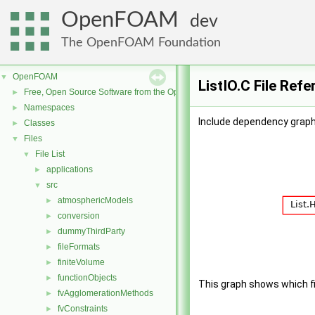
OpenFOAM
dev
The OpenFOAM Foundation
OpenFOAM
▼
ListIO.C File Ref
Free, Open Source Software from the OpenFOAM Foundation
►
Namespaces
►
Include dependency graph 
Classes
►
Files
▼
File List
▼
applications
►
src
▼
atmosphericModels
►
conversion
►
dummyThirdParty
►
fileFormats
►
finiteVolume
►
functionObjects
►
This graph shows which file
fvAgglomerationMethods
►
fvConstraints
►