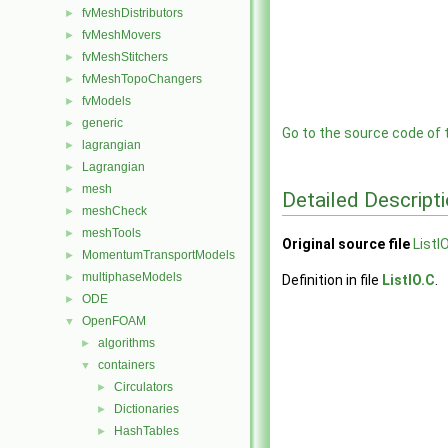
fvMeshDistributors
►
fvMeshMovers
►
fvMeshStitchers
►
fvMeshTopoChangers
►
fvModels
►
generic
►
Go to the source code of th
lagrangian
►
Lagrangian
►
mesh
►
Detailed Descript
meshCheck
►
meshTools
►
Original source file
ListI
MomentumTransportModels
►
multiphaseModels
►
Definition in file
ListIO.C
.
ODE
►
OpenFOAM
▼
algorithms
►
containers
▼
Circulators
►
Dictionaries
►
HashTables
►