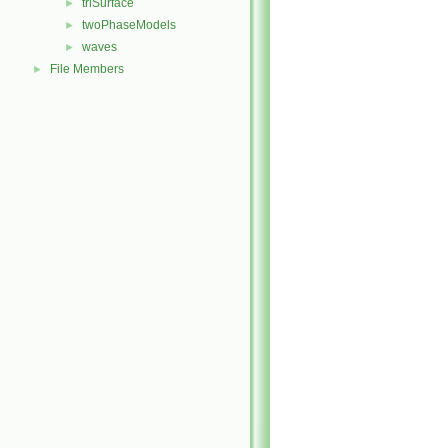
triSurface
►
twoPhaseModels
►
waves
►
File Members
►