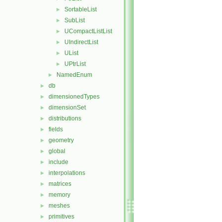
SortableList
►
SubList
►
UCompactListList
►
UIndirectList
►
UList
►
UPtrList
►
NamedEnum
►
db
►
dimensionedTypes
►
dimensionSet
►
distributions
►
fields
►
geometry
►
global
►
include
►
interpolations
►
matrices
►
memory
►
meshes
►
primitives
►