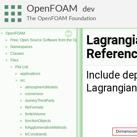
OpenFOAM
dev
The OpenFOAM Foundation
OpenFOAM
▼
Lagrangi
Free, Open Source Software from the OpenFOAM Foundation
►
Namespaces
►
Referen
Classes
►
Files
▼
File List
▼
Include de
applications
►
src
▼
Lagrangian
atmosphericModels
►
conversion
►
dummyThirdParty
►
fileFormats
►
finiteVolume
►
functionObjects
►
fvAgglomerationMethods
►
fvConstraints
►