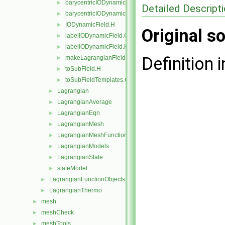
barycentricIODynamicField.C
►
Detailed Descript
barycentricIODynamicField.H
►
IODynamicField.H
►
Original so
labelIODynamicField.C
►
labelIODynamicField.H
►
Definition i
makeLagrangianFieldFunctions.C
►
toSubField.H
►
toSubFieldTemplates.C
►
Lagrangian
►
LagrangianAverage
►
LagrangianEqn
►
LagrangianMesh
►
LagrangianMeshFunctionObject
►
LagrangianModels
►
LagrangianState
►
stateModel
►
LagrangianFunctionObjects
►
LagrangianThermo
►
mesh
►
meshCheck
►
meshTools
►