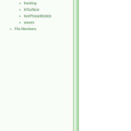
tracking
►
triSurface
►
twoPhaseModels
►
waves
►
File Members
►