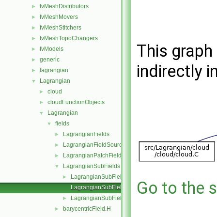
fvMeshDistributors
►
fvMeshMovers
►
fvMeshStitchers
►
fvMeshTopoChangers
►
This graph 
fvModels
►
generic
►
indirectly i
lagrangian
►
Lagrangian
▼
cloud
►
cloudFunctionObjects
►
Lagrangian
▼
fields
▼
LagrangianFields
►
LagrangianFieldSources
►
LagrangianPatchFields
►
LagrangianSubFields
▼
LagrangianSubFields.C
►
Go to the s
LagrangianSubFields.H
LagrangianSubFieldsFwd.H
►
barycentricField.H
►