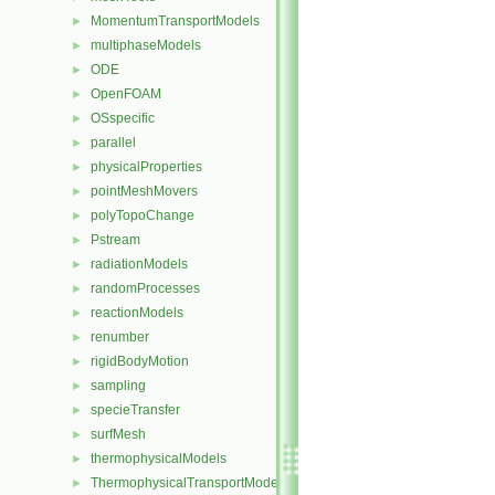
MomentumTransportModels
►
multiphaseModels
►
ODE
►
OpenFOAM
►
OSspecific
►
parallel
►
physicalProperties
►
pointMeshMovers
►
polyTopoChange
►
Pstream
►
radiationModels
►
randomProcesses
►
reactionModels
►
renumber
►
rigidBodyMotion
►
sampling
►
specieTransfer
►
surfMesh
►
thermophysicalModels
►
ThermophysicalTransportModels
►