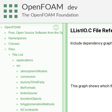
OpenFOAM
dev
The OpenFOAM Foundation
OpenFOAM
▼
LListIO.C File Re
Free, Open Source Software from the OpenFOAM Foundation
►
Namespaces
►
Include dependency graph 
Classes
►
Files
▼
File List
▼
applications
►
src
▼
atmosphericModels
►
conversion
►
dummyThirdParty
►
This graph shows which file
fileFormats
►
finiteVolume
►
functionObjects
►
fvAgglomerationMethods
►
fvConstraints
►