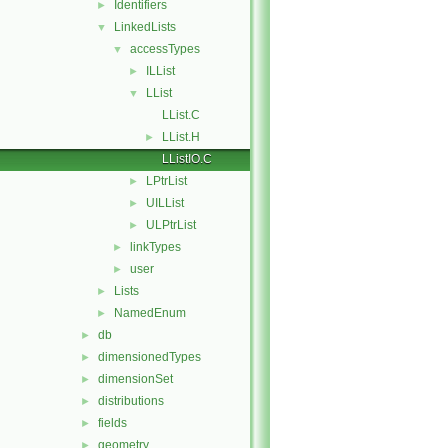
Identifiers
►
LinkedLists
▼
accessTypes
▼
ILList
►
LList
▼
LList.C
LList.H
►
LListIO.C
LPtrList
►
UILList
►
ULPtrList
►
linkTypes
►
user
►
Lists
►
NamedEnum
►
db
►
dimensionedTypes
►
dimensionSet
►
distributions
►
fields
►
geometry
►