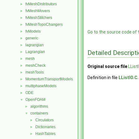
fvMeshDistributors
►
fvMeshMovers
►
fvMeshStitchers
►
fvMeshTopoChangers
►
fvModels
►
Go to the source code of th
generic
►
lagrangian
►
Detailed Descript
Lagrangian
►
mesh
►
meshCheck
►
Original source file
LList
meshTools
►
Definition in file
LListIO.C
.
MomentumTransportModels
►
multiphaseModels
►
ODE
►
OpenFOAM
▼
algorithms
►
containers
▼
Circulators
►
Dictionaries
►
HashTables
►