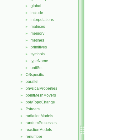
global
►
include
►
interpolations
►
matrices
►
memory
►
meshes
►
primitives
►
symbols
►
typeName
►
unitSet
►
OSspecific
►
parallel
►
physicalProperties
►
pointMeshMovers
►
polyTopoChange
►
Pstream
►
radiationModels
►
randomProcesses
►
reactionModels
►
renumber
►