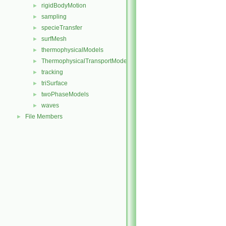
rigidBodyMotion
►
sampling
►
specieTransfer
►
surfMesh
►
thermophysicalModels
►
ThermophysicalTransportModels
►
tracking
►
triSurface
►
twoPhaseModels
►
waves
►
File Members
►