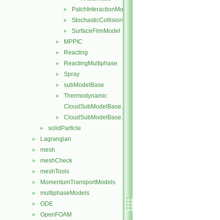
PatchInteractionModel
►
StochasticCollision
►
SurfaceFilmModel
►
MPPIC
►
Reacting
►
ReactingMultiphase
►
Spray
►
subModelBase
►
Thermodynamic
►
CloudSubModelBase.C
CloudSubModelBase.H
►
solidParticle
►
Lagrangian
►
mesh
►
meshCheck
►
meshTools
►
MomentumTransportModels
►
multiphaseModels
►
ODE
►
OpenFOAM
►