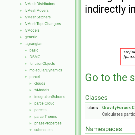
fvMeshDistributors
►
indirectly i
fvMeshMovers
►
fvMeshStitchers
►
fvMeshTopoChangers
►
fvModels
►
generic
►
lagrangian
▼
basic
►
DSMC
►
functionObjects
►
molecularDynamics
►
Go to the s
parcel
▼
clouds
►
fvModels
►
Classes
integrationScheme
►
parcelCloud
►
class
GravityForce< C
parcels
►
Calculates partic
parcelThermo
►
phaseProperties
►
Namespaces
submodels
▼