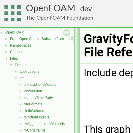
OpenFOAM
dev
The OpenFOAM Foundation
OpenFOAM
▼
GravityF
Free, Open Source Software from the OpenFOAM Foundation
►
Namespaces
►
File Ref
Classes
►
Files
▼
File List
▼
Include de
applications
►
src
▼
atmosphericModels
►
conversion
►
dummyThirdParty
►
fileFormats
►
finiteVolume
►
functionObjects
►
fvAgglomerationMethods
►
This graph 
fvConstraints
►