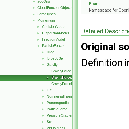
addOns
►
Foam
CloudFunctionObjects
►
Namespace for Ope
ForceTypes
►
Momentum
▼
CollisionModel
►
Detailed Descript
DispersionModel
►
InjectionModel
►
Original so
ParticleForces
▼
Drag
►
forceSuSp
►
Definition i
Gravity
▼
GravityForce.C
GravityForce.H
►
GravityForceI.H
Lift
►
NonInertialFrame
►
Paramagnetic
►
ParticleForce
►
PressureGradient
►
Scaled
►
VirtualMass
►