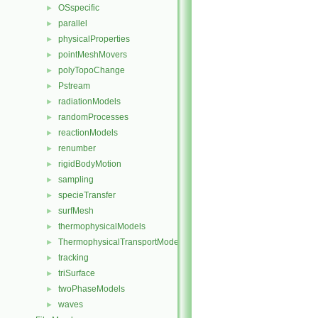
OSspecific
►
parallel
►
physicalProperties
►
pointMeshMovers
►
polyTopoChange
►
Pstream
►
radiationModels
►
randomProcesses
►
reactionModels
►
renumber
►
rigidBodyMotion
►
sampling
►
specieTransfer
►
surfMesh
►
thermophysicalModels
►
ThermophysicalTransportModels
►
tracking
►
triSurface
►
twoPhaseModels
►
waves
►