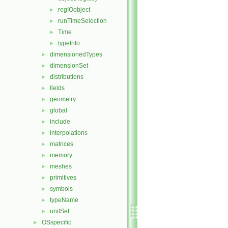
regIOobject
►
runTimeSelection
►
Time
►
typeInfo
►
dimensionedTypes
►
dimensionSet
►
distributions
►
fields
►
geometry
►
global
►
include
►
interpolations
►
matrices
►
memory
►
meshes
►
primitives
►
symbols
►
typeName
►
unitSet
►
OSspecific
►