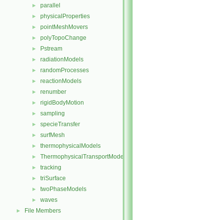
parallel
►
physicalProperties
►
pointMeshMovers
►
polyTopoChange
►
Pstream
►
radiationModels
►
randomProcesses
►
reactionModels
►
renumber
►
rigidBodyMotion
►
sampling
►
specieTransfer
►
surfMesh
►
thermophysicalModels
►
ThermophysicalTransportModels
►
tracking
►
triSurface
►
twoPhaseModels
►
waves
►
File Members
►