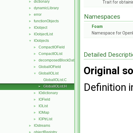
dictionary
►
Trait for obtain
dynamicLibrary
►
error
►
Namespaces
functionObjects
►
Foam
IOobject
►
Namespace for Ope
IOobjectList
►
IOobjects
▼
CompactIOField
►
Detailed Descript
CompactIOList
►
decomposedBlockData
►
GlobalIOField
Original so
►
GlobalIOList
▼
GlobalIOList.C
Definition i
GlobalIOList.H
►
IOdictionary
►
IOField
►
IOList
►
IOMap
►
IOPtrList
►
IOstreams
►
objectRegistry
►