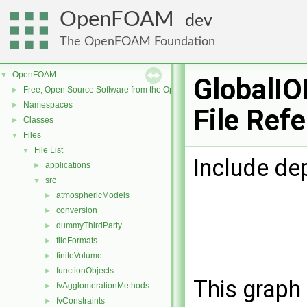
OpenFOAM
dev
The OpenFOAM Foundation
OpenFOAM
▼
GlobalIO
Free, Open Source Software from the OpenFOAM Foundation
►
Namespaces
►
File Ref
Classes
►
Files
▼
File List
▼
Include de
applications
►
src
▼
atmosphericModels
►
conversion
►
dummyThirdParty
►
fileFormats
►
finiteVolume
►
functionObjects
►
This graph 
fvAgglomerationMethods
►
fvConstraints
►