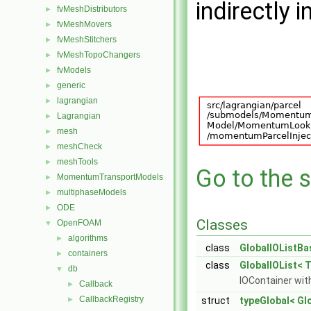
indirectly i
fvMeshDistributors
►
fvMeshMovers
►
fvMeshStitchers
►
fvMeshTopoChangers
►
fvModels
►
generic
►
lagrangian
►
Lagrangian
►
mesh
►
meshCheck
►
meshTools
►
Go to the s
MomentumTransportModels
►
multiphaseModels
►
ODE
►
Classes
OpenFOAM
▼
algorithms
►
class
GlobalIOListBa
containers
►
class
GlobalIOList< T
db
▼
IOContainer wit
Callback
►
CallbackRegistry
►
struct
typeGlobal< Glo