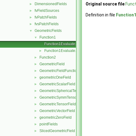
Original source file
Funct
DimensionedFields
►
fvFieldSources
►
Definition in file
Function1
fvPatchFields
►
fvsPatchFields
►
GeometricFields
▼
Function1
▼
Function1Evaluate.C
Function1Evaluate.H
►
Function2
►
GeometricField
►
GeometricFieldFunctions
►
geometricOneField
►
GeometricScalarField
►
GeometricSphericalTensorField
►
GeometricSymmTensorField
►
GeometricTensorField
►
GeometricVectorField
►
geometricZeroField
►
pointFields
►
SlicedGeometricField
►