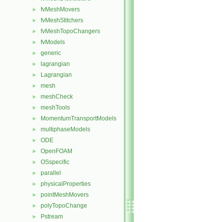
fvMeshMovers
►
fvMeshStitchers
►
fvMeshTopoChangers
►
fvModels
►
generic
►
lagrangian
►
Lagrangian
►
mesh
►
meshCheck
►
meshTools
►
MomentumTransportModels
►
multiphaseModels
►
ODE
►
OpenFOAM
►
OSspecific
►
parallel
►
physicalProperties
►
pointMeshMovers
►
polyTopoChange
►
Pstream
►