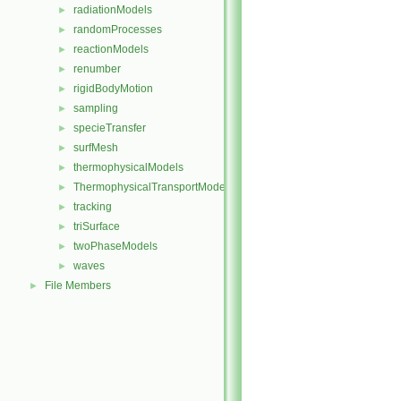
radiationModels
►
randomProcesses
►
reactionModels
►
renumber
►
rigidBodyMotion
►
sampling
►
specieTransfer
►
surfMesh
►
thermophysicalModels
►
ThermophysicalTransportModels
►
tracking
►
triSurface
►
twoPhaseModels
►
waves
►
File Members
►