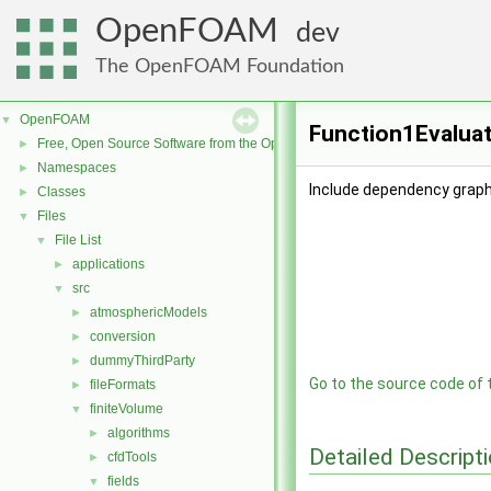
OpenFOAM
dev
The OpenFOAM Foundation
OpenFOAM
▼
Function1Evaluat
Free, Open Source Software from the OpenFOAM Foundation
►
Namespaces
►
Include dependency graph
Classes
►
Files
▼
File List
▼
applications
►
src
▼
atmosphericModels
►
conversion
►
dummyThirdParty
►
Go to the source code of th
fileFormats
►
finiteVolume
▼
algorithms
►
Detailed Descript
cfdTools
►
fields
▼