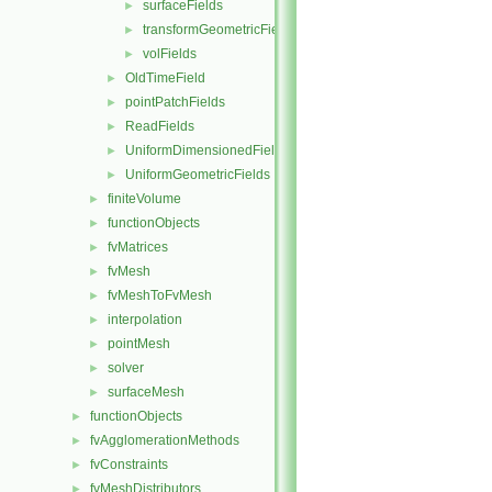
surfaceFields
►
transformGeometricField
►
volFields
►
OldTimeField
►
pointPatchFields
►
ReadFields
►
UniformDimensionedFields
►
UniformGeometricFields
►
finiteVolume
►
functionObjects
►
fvMatrices
►
fvMesh
►
fvMeshToFvMesh
►
interpolation
►
pointMesh
►
solver
►
surfaceMesh
►
functionObjects
►
fvAgglomerationMethods
►
fvConstraints
►
fvMeshDistributors
►