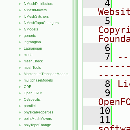
    4
  
fvMeshDistributors
►
Websi
fvMeshMovers
►
fvMeshStitchers
►
    5
  
fvMeshTopoChangers
►
Copyr
fvModels
►
generic
Found
►
lagrangian
►
    6
  
Lagrangian
►
    7
--
mesh
►
meshCheck
►
-----
meshTools
►
-----
MomentumTransportModels
►
multiphaseModels
►
    8
Li
ODE
►
    9
  
OpenFOAM
►
OpenF
OSspecific
►
parallel
►
   10
physicalProperties
►
   11
  
pointMeshMovers
►
polyTopoChange
►
softw