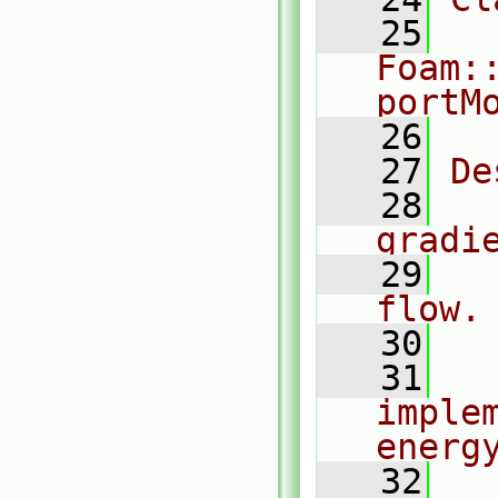
   25
Foam:
portM
   26
   27
De
   28
  
gradi
   29
  
flow.
   30
   31
  
implem
energ
   32
  