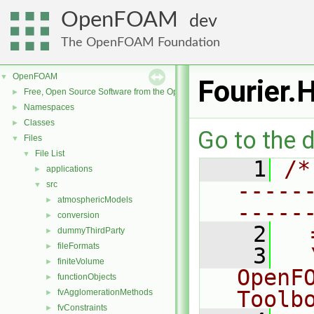
OpenFOAM
dev
The OpenFOAM Foundation
OpenFOAM
▼
Fourier.
Free, Open Source Software from the OpenFOAM Foundation
►
Namespaces
►
Classes
►
Go to the d
Files
▼
File List
▼
    1
/*
applications
►
-----
src
▼
atmosphericModels
►
-----
conversion
►
    2
  
dummyThirdParty
►
fileFormats
►
    3
  
finiteVolume
►
OpenF
functionObjects
►
Toolb
fvAgglomerationMethods
►
fvConstraints
►