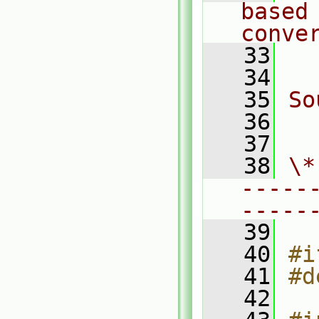
based 
conve
   33
  
   34
   35
So
   36
  
   37
   38
\*
-----
-----
   39
   40
#i
   41
#d
   42