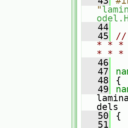
   43
#i
"
lami
odel.
   44
   45
//
* * *
* * *
   46
   47
na
   48
 {
   49
lamin
dels
   50
 {
   51