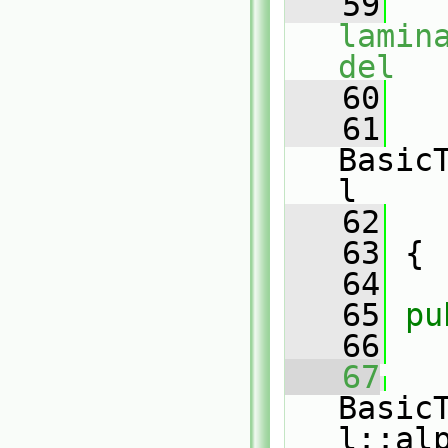
   59
lamin
del
   60
   
   61
Basic
l
   62
   
   63
 {
   64
   65
pu
   66
   67
Basic
l::al