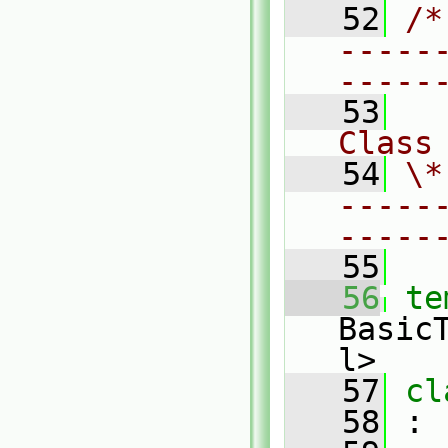
   52
/*
-----
-----
   53
Class
   54
\*
-----
-----
   55
   56
te
Basic
l>
   57
cl
   58
 :