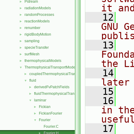
Pstream
►
it an
radiationModels
►
   12
  
randomProcesses
►
reactionModels
►
GNU G
renumber
►
publi
rigidBodyMotion
►
sampling
►
   13
  
specieTransfer
►
Found
surfMesh
►
the L
thermophysicalModels
►
ThermophysicalTransportModels
▼
   14
  
coupledThermophysicalTransportModels
►
later
fluid
▼
derivedFvPatchFields
►
   15
fluidThermophysicalTransportModel
►
   16
  
laminar
▼
Fickian
in the
►
FickianFourier
►
usefu
Fourier
▼
   17
  
Fourier.C
Fourier.H
►