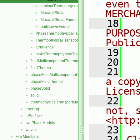
even 
laminarThermophysicalTransportModel
►
MERCH
MaxwellStefan
►
MaxwellStefanFourier
►
   18
  
unityLewisFourier
►
PURPO
PhaseThermophysicalTransportModel
►
Publi
ThermophysicalTransportModel
►
turbulence
►
   19
  
makeThermophysicalTransportModel.H
►
   20
fluidMulticomponentThermo
►
fluidThermo
►
   21
  
phaseFluidMulticomponentThermo
►
a cop
phaseFluidThermo
►
Licen
phaseSolid
►
solid
►
   22
  
thermophysicalTransportModel
►
not, s
tracking
►
triSurface
►
<http
twoPhaseModels
►
   23
waves
►
   24
Cl
File Members
►