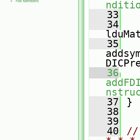
File Members
►
nditi
   33
   34
lduMa
   35
addsy
DICPr
   36
addFD
nstru
   37
 }
   38
   39
   40
//