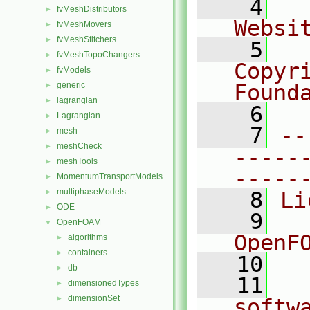
    4
  
fvMeshDistributors
►
Websi
fvMeshMovers
►
fvMeshStitchers
►
    5
  
fvMeshTopoChangers
►
Copyr
fvModels
►
generic
Found
►
lagrangian
►
    6
  
Lagrangian
►
    7
--
mesh
►
meshCheck
►
-----
meshTools
►
-----
MomentumTransportModels
►
multiphaseModels
►
    8
Li
ODE
►
    9
  
OpenFOAM
▼
OpenF
algorithms
►
containers
►
   10
db
►
   11
  
dimensionedTypes
►
dimensionSet
►
softw