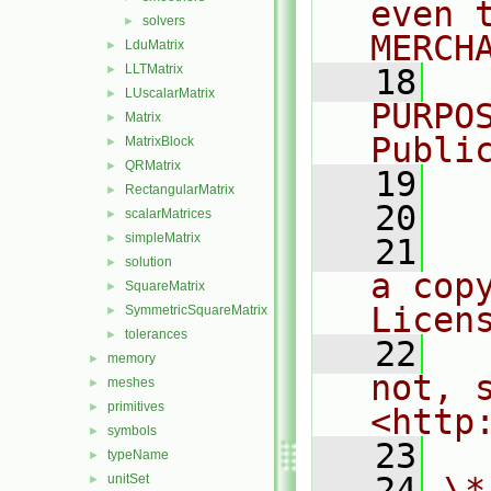
even 
solvers
►
MERCH
LduMatrix
►
LLTMatrix
►
   18
  
LUscalarMatrix
►
PURPO
Matrix
►
Publi
MatrixBlock
►
QRMatrix
►
   19
  
RectangularMatrix
►
   20
scalarMatrices
►
simpleMatrix
►
   21
  
solution
►
a cop
SquareMatrix
►
Licen
SymmetricSquareMatrix
►
tolerances
►
   22
  
memory
►
not, s
meshes
►
primitives
►
<http
symbols
►
   23
typeName
►
   24
\*
unitSet
►