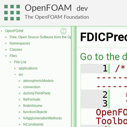
OpenFOAM
dev
The OpenFOAM Foundation
OpenFOAM
▼
FDICPrec
Free, Open Source Software from the OpenFOAM Foundation
►
Namespaces
►
Classes
►
Go to the d
Files
▼
File List
▼
    1
/*
applications
►
-----
src
▼
atmosphericModels
►
-----
conversion
►
    2
  
dummyThirdParty
►
fileFormats
►
    3
  
finiteVolume
►
OpenF
functionObjects
►
Toolb
fvAgglomerationMethods
►
fvConstraints
►