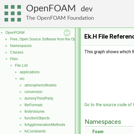
OpenFOAM
dev
The OpenFOAM Foundation
OpenFOAM
▼
Ek.H File Referen
Free, Open Source Software from the OpenFOAM Foundation
►
Namespaces
►
This graph shows which file
Classes
►
Files
▼
File List
▼
applications
►
src
▼
atmosphericModels
►
conversion
►
dummyThirdParty
►
Go to the source code of th
fileFormats
►
finiteVolume
►
functionObjects
►
Namespaces
fvAgglomerationMethods
►
fvConstraints
Foam
►