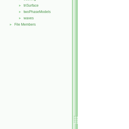
triSurface
►
twoPhaseModels
►
waves
►
File Members
►