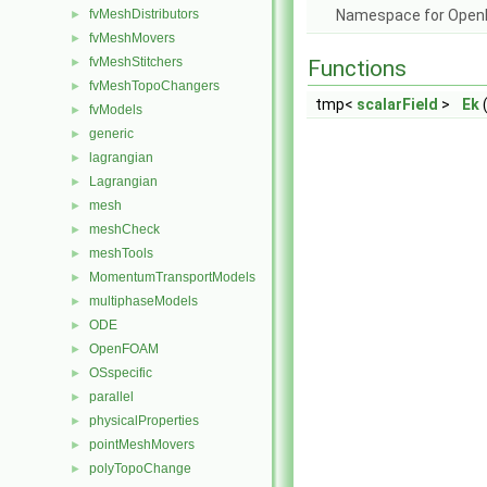
fvMeshDistributors
Namespace for Ope
►
fvMeshMovers
►
fvMeshStitchers
►
Functions
fvMeshTopoChangers
►
tmp<
scalarField
>
Ek
(
fvModels
►
generic
►
lagrangian
►
Lagrangian
►
mesh
►
meshCheck
►
meshTools
►
MomentumTransportModels
►
multiphaseModels
►
ODE
►
OpenFOAM
►
OSspecific
►
parallel
►
physicalProperties
►
pointMeshMovers
►
polyTopoChange
►