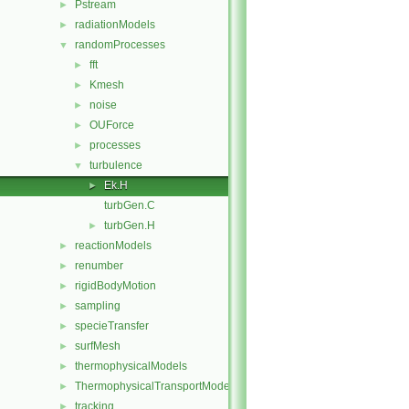
Pstream
►
radiationModels
►
randomProcesses
▼
fft
►
Kmesh
►
noise
►
OUForce
►
processes
►
turbulence
▼
Ek.H
►
turbGen.C
turbGen.H
►
reactionModels
►
renumber
►
rigidBodyMotion
►
sampling
►
specieTransfer
►
surfMesh
►
thermophysicalModels
►
ThermophysicalTransportModels
►
tracking
►