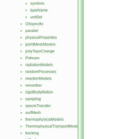
symbols
►
typeName
►
unitSet
►
OSspecific
►
parallel
►
physicalProperties
►
pointMeshMovers
►
polyTopoChange
►
Pstream
►
radiationModels
►
randomProcesses
►
reactionModels
►
renumber
►
rigidBodyMotion
►
sampling
►
specieTransfer
►
surfMesh
►
thermophysicalModels
►
ThermophysicalTransportModels
►
tracking
►