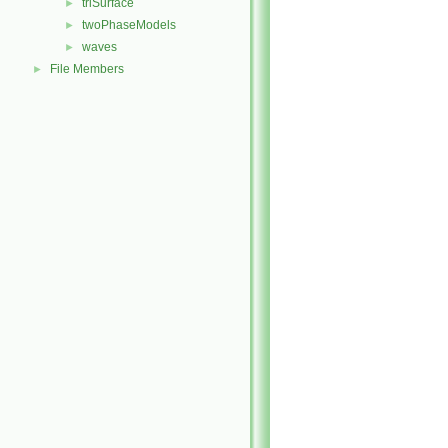
triSurface
►
twoPhaseModels
►
waves
►
File Members
►