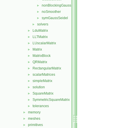
nonBlockingGaussSeidel
►
noSmoother
►
symGaussSeidel
►
solvers
►
LduMatrix
►
LLTMatrix
►
LUscalarMatrix
►
Matrix
►
MatrixBlock
►
QRMatrix
►
RectangularMatrix
►
scalarMatrices
►
simpleMatrix
►
solution
►
SquareMatrix
►
SymmetricSquareMatrix
►
tolerances
►
memory
►
meshes
►
primitives
►