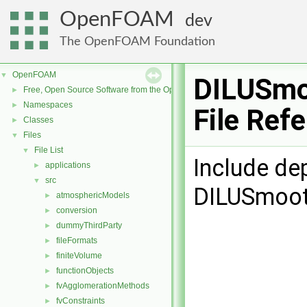
OpenFOAM
dev
The OpenFOAM Foundation
OpenFOAM
▼
DILUSmo
Free, Open Source Software from the OpenFOAM Foundation
►
Namespaces
►
File Ref
Classes
►
Files
▼
File List
▼
Include de
applications
►
src
▼
DILUSmoot
atmosphericModels
►
conversion
►
dummyThirdParty
►
fileFormats
►
finiteVolume
►
functionObjects
►
fvAgglomerationMethods
►
fvConstraints
►