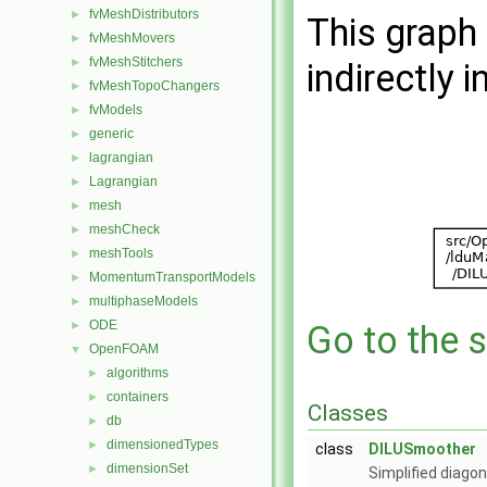
fvMeshDistributors
►
This graph 
fvMeshMovers
►
fvMeshStitchers
►
indirectly i
fvMeshTopoChangers
►
fvModels
►
generic
►
lagrangian
►
Lagrangian
►
mesh
►
meshCheck
►
meshTools
►
MomentumTransportModels
►
multiphaseModels
►
ODE
►
Go to the s
OpenFOAM
▼
algorithms
►
containers
►
Classes
db
►
dimensionedTypes
►
class
DILUSmoother
dimensionSet
►
Simplified diag