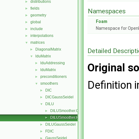
distributions
►
fields
►
Namespaces
geometry
►
Foam
global
►
Namespace for Ope
include
►
interpolations
►
matrices
▼
Detailed Descript
DiagonalMatrix
►
lduMatrix
▼
lduAddressing
►
Original so
lduMatrix
►
preconditioners
►
Definition i
smoothers
▼
DIC
►
DICGaussSeidel
►
DILU
▼
DILUSmoother.C
►
DILUSmoother.H
►
DILUGaussSeidel
►
FDIC
►
GaussSeidel
►