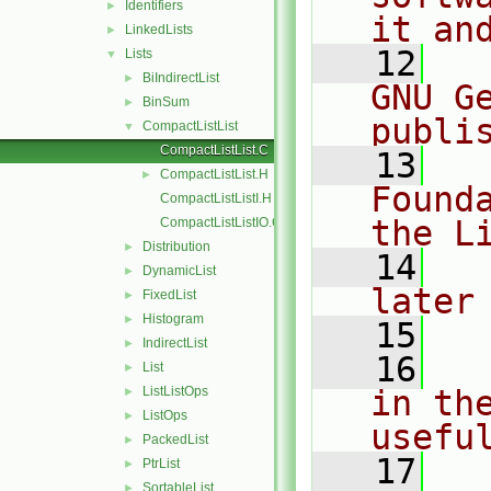
Identifiers
►
it an
LinkedLists
►
   12
  
Lists
▼
BiIndirectList
►
GNU G
BinSum
►
publi
CompactListList
▼
CompactListList.C
   13
  
CompactListList.H
►
Found
CompactListListI.H
the L
CompactListListIO.C
Distribution
►
   14
  
DynamicList
►
later
FixedList
►
Histogram
►
   15
IndirectList
►
   16
  
List
►
ListListOps
in the
►
ListOps
►
usefu
PackedList
►
   17
  
PtrList
►
SortableList
►