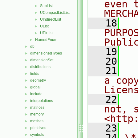
even 
SubList
►
MERCH
UCompactListList
►
UIndirectList
►
   18
  
UList
►
PURPO
UPtrList
►
Publi
NamedEnum
►
db
►
   19
  
dimensionedTypes
►
   20
dimensionSet
►
distributions
►
   21
  
fields
►
a cop
geometry
►
Licen
global
►
include
►
   22
  
interpolations
►
not, s
matrices
►
memory
►
<http
meshes
►
   23
primitives
►
   24
\*
symbols
►