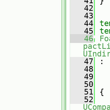
   41
 }
   42
   43
   44
te
   45
te
   46
Fo
pactL
UIndi
   47
 :
   48
   49
   
   50
   
   51
 {
   52
UComp