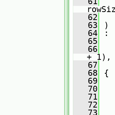
   61
rowSi
   62
   63
 )
   64
 :
   65
   66
   
+ 1),
   67
   
   68
 {
   69
   70
   
   71
   72
   
   73
   