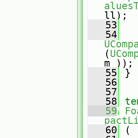
alues
ll);
   53
   54
UComp
(
UCom
m_));
   55
 }
   56
   57
   58
te
   59
Fo
pactL
   60
 (