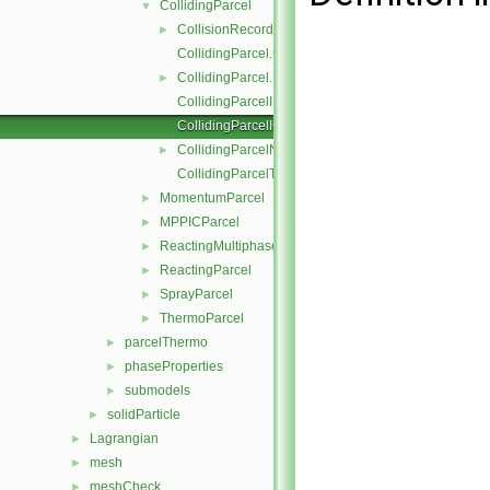
CollidingParcel
▼
CollisionRecordList
►
CollidingParcel.C
CollidingParcel.H
►
CollidingParcelI.H
CollidingParcelIO.C
CollidingParcelName.C
►
CollidingParcelTrackingDataI.H
MomentumParcel
►
MPPICParcel
►
ReactingMultiphaseParcel
►
ReactingParcel
►
SprayParcel
►
ThermoParcel
►
parcelThermo
►
phaseProperties
►
submodels
►
solidParticle
►
Lagrangian
►
mesh
►
meshCheck
►