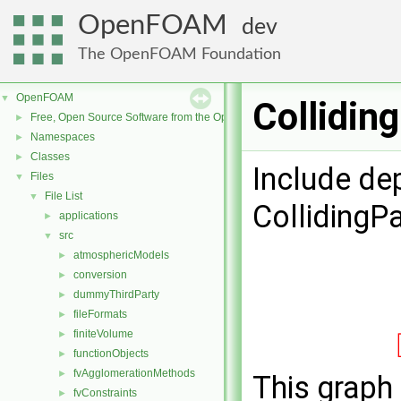
OpenFOAM
dev
The OpenFOAM Foundation
OpenFOAM
▼
Collidin
Free, Open Source Software from the OpenFOAM Foundation
►
Namespaces
►
Classes
►
Include de
Files
▼
File List
▼
CollidingPa
applications
►
src
▼
atmosphericModels
►
conversion
►
dummyThirdParty
►
fileFormats
►
finiteVolume
►
functionObjects
►
fvAgglomerationMethods
►
This graph 
fvConstraints
►