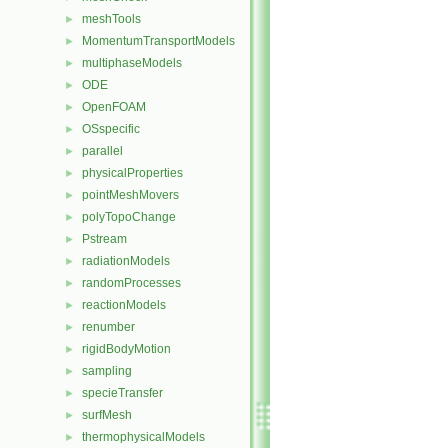
meshTools
►
MomentumTransportModels
►
multiphaseModels
►
ODE
►
OpenFOAM
►
OSspecific
►
parallel
►
physicalProperties
►
pointMeshMovers
►
polyTopoChange
►
Pstream
►
radiationModels
►
randomProcesses
►
reactionModels
►
renumber
►
rigidBodyMotion
►
sampling
►
specieTransfer
►
surfMesh
►
thermophysicalModels
►