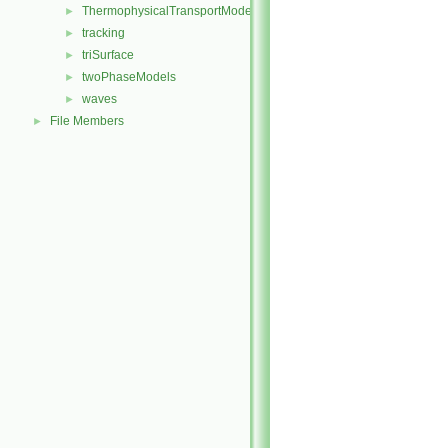
ThermophysicalTransportModels
►
tracking
►
triSurface
►
twoPhaseModels
►
waves
►
File Members
►