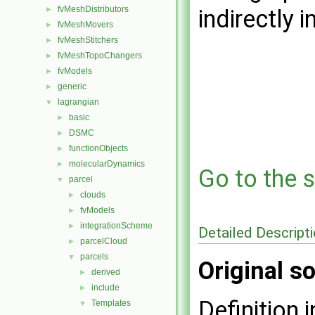
fvMeshDistributors
►
indirectly i
fvMeshMovers
►
fvMeshStitchers
►
fvMeshTopoChangers
►
fvModels
►
generic
►
lagrangian
▼
basic
►
DSMC
►
functionObjects
►
molecularDynamics
►
Go to the s
parcel
▼
clouds
►
fvModels
►
integrationScheme
►
Detailed Descript
parcelCloud
►
parcels
▼
Original so
derived
►
include
►
Definition i
Templates
▼