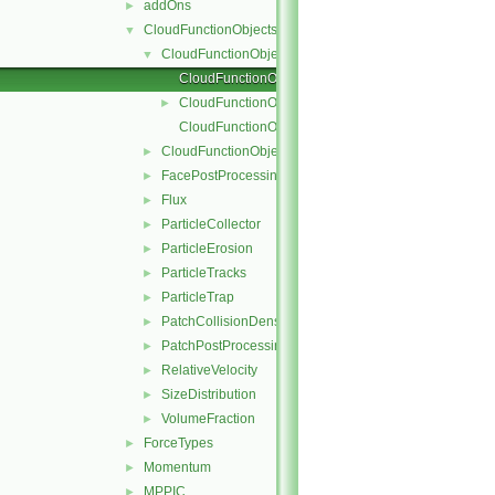
addOns
►
CloudFunctionObjects
▼
CloudFunctionObject
▼
CloudFunctionObject.C
CloudFunctionObject.H
►
CloudFunctionObjectNew.C
CloudFunctionObjectList
►
FacePostProcessing
►
Flux
►
ParticleCollector
►
ParticleErosion
►
ParticleTracks
►
ParticleTrap
►
PatchCollisionDensity
►
PatchPostProcessing
►
RelativeVelocity
►
SizeDistribution
►
VolumeFraction
►
ForceTypes
►
Momentum
►
MPPIC
►