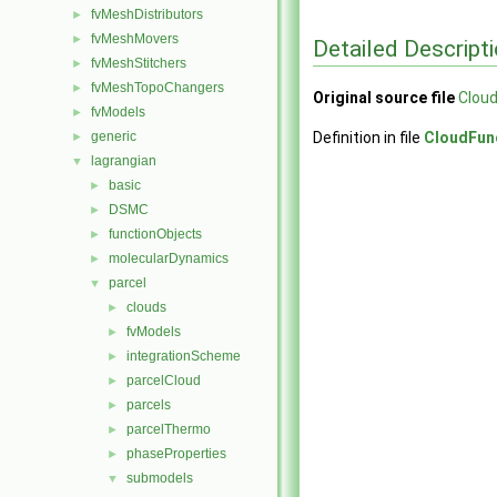
fvMeshDistributors
►
fvMeshMovers
►
Detailed Descript
fvMeshStitchers
►
fvMeshTopoChangers
►
Original source file
Cloud
fvModels
►
generic
Definition in file
CloudFun
►
lagrangian
▼
basic
►
DSMC
►
functionObjects
►
molecularDynamics
►
parcel
▼
clouds
►
fvModels
►
integrationScheme
►
parcelCloud
►
parcels
►
parcelThermo
►
phaseProperties
►
submodels
▼