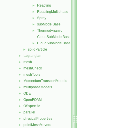
Reacting
►
ReactingMultiphase
►
Spray
►
subModelBase
►
Thermodynamic
►
CloudSubModelBase.C
CloudSubModelBase.H
►
solidParticle
►
Lagrangian
►
mesh
►
meshCheck
►
meshTools
►
MomentumTransportModels
►
multiphaseModels
►
ODE
►
OpenFOAM
►
OSspecific
►
parallel
►
physicalProperties
►
pointMeshMovers
►