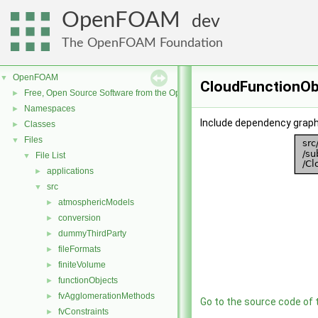
OpenFOAM
dev
The OpenFOAM Foundation
OpenFOAM
▼
CloudFunctionObj
Free, Open Source Software from the OpenFOAM Foundation
►
Namespaces
►
Include dependency graph
Classes
►
Files
▼
File List
▼
applications
►
src
▼
atmosphericModels
►
conversion
►
dummyThirdParty
►
fileFormats
►
finiteVolume
►
functionObjects
►
fvAgglomerationMethods
►
Go to the source code of th
fvConstraints
►