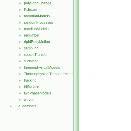
polyTopoChange
►
Pstream
►
radiationModels
►
randomProcesses
►
reactionModels
►
renumber
►
rigidBodyMotion
►
sampling
►
specieTransfer
►
surfMesh
►
thermophysicalModels
►
ThermophysicalTransportModels
►
tracking
►
triSurface
►
twoPhaseModels
►
waves
►
File Members
►