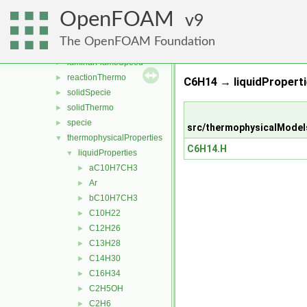
thermophysicalModels
▼
OpenFOAM
barotropicCompressibilityModel
9
►
basic
►
The OpenFOAM Foundation
chemistryModel
►
laminarFlameSpeed
►
reactionThermo
►
C6H14 → liquidProperti
solidSpecie
►
solidThermo
►
specie
►
src/thermophysicalModel
thermophysicalProperties
▼
C6H14.H
liquidProperties
▼
aC10H7CH3
►
Ar
►
bC10H7CH3
►
C10H22
►
C12H26
►
C13H28
►
C14H30
►
C16H34
►
C2H5OH
►
C2H6
►