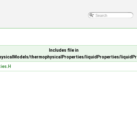
Includes file in
ysicalModels/thermophysicalProperties/liquidProperties/liquidPr
ties.H