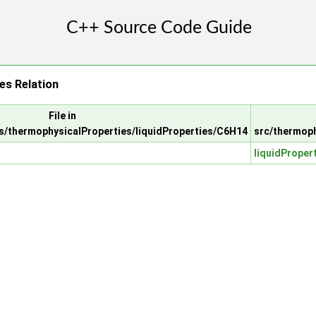
es Relation
File in
s/thermophysicalProperties/liquidProperties/C6H14
src/thermoph
liquidProper