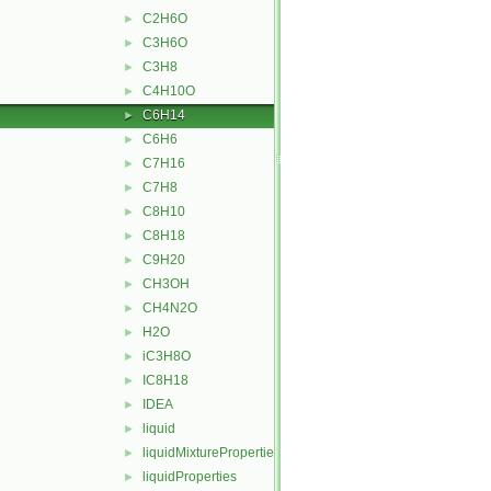
C2H6O
►
C3H6O
►
C3H8
►
C4H10O
►
C6H14
►
C6H6
►
C7H16
►
C7H8
►
C8H10
►
C8H18
►
C9H20
►
CH3OH
►
CH4N2O
►
H2O
►
iC3H8O
►
IC8H18
►
IDEA
►
liquid
►
liquidMixtureProperties
►
liquidProperties
►