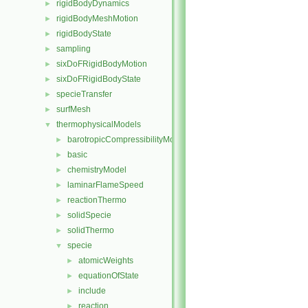
rigidBodyDynamics
►
rigidBodyMeshMotion
►
rigidBodyState
►
sampling
►
sixDoFRigidBodyMotion
►
sixDoFRigidBodyState
►
specieTransfer
►
surfMesh
►
thermophysicalModels
▼
barotropicCompressibilityModel
►
basic
►
chemistryModel
►
laminarFlameSpeed
►
reactionThermo
►
solidSpecie
►
solidThermo
►
specie
▼
atomicWeights
►
equationOfState
►
include
►
reaction
►