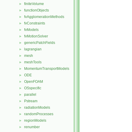
finiteVolume
►
functionObjects
►
fvAgglomerationMethods
►
fvConstraints
►
fvModels
►
fvMotionSolver
►
genericPatchFields
►
lagrangian
►
mesh
►
meshTools
►
MomentumTransportModels
►
ODE
►
OpenFOAM
►
OSspecific
►
parallel
►
Pstream
►
radiationModels
►
randomProcesses
►
regionModels
►
renumber
►