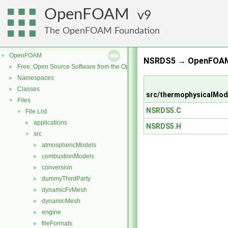
OpenFOAM
9
The OpenFOAM Foundation
OpenFOAM
▼
NSRDS5 → OpenFOAM 
Free, Open Source Software from the OpenFOAM Foundation
►
Namespaces
►
Classes
►
src/thermophysicalMod
Files
▼
NSRDS5.C
File List
▼
applications
►
NSRDS5.H
src
▼
atmosphericModels
►
combustionModels
►
conversion
►
dummyThirdParty
►
dynamicFvMesh
►
dynamicMesh
►
engine
►
fileFormats
►