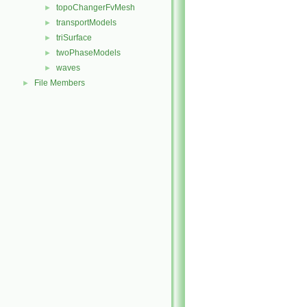
topoChangerFvMesh
►
transportModels
►
triSurface
►
twoPhaseModels
►
waves
►
File Members
►