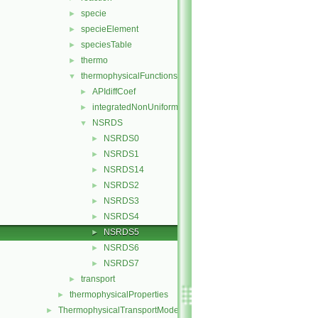
specie
►
specieElement
►
speciesTable
►
thermo
►
thermophysicalFunctions
▼
APIdiffCoef
►
integratedNonUniformTable1
►
NSRDS
▼
NSRDS0
►
NSRDS1
►
NSRDS14
►
NSRDS2
►
NSRDS3
►
NSRDS4
►
NSRDS5
►
NSRDS6
►
NSRDS7
►
transport
►
thermophysicalProperties
►
ThermophysicalTransportModels
►