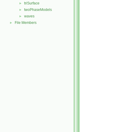
triSurface
►
twoPhaseModels
►
waves
►
File Members
►