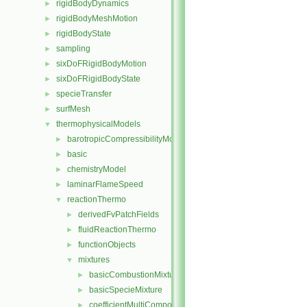
rigidBodyDynamics
►
rigidBodyMeshMotion
►
rigidBodyState
►
sampling
►
sixDoFRigidBodyMotion
►
sixDoFRigidBodyState
►
specieTransfer
►
surfMesh
►
thermophysicalModels
▼
barotropicCompressibilityModel
►
basic
►
chemistryModel
►
laminarFlameSpeed
►
reactionThermo
▼
derivedFvPatchFields
►
fluidReactionThermo
►
functionObjects
►
mixtures
▼
basicCombustionMixture
►
basicSpecieMixture
►
coefficientMultiComponentMixture
►