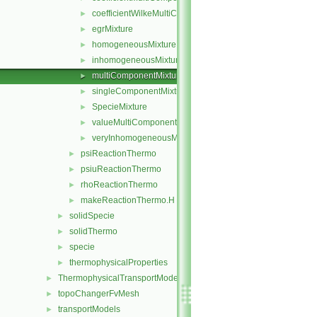
coefficientWilkeMultiComponentMixture
►
egrMixture
►
homogeneousMixture
►
inhomogeneousMixture
►
multiComponentMixture
►
singleComponentMixture
►
SpecieMixture
►
valueMultiComponentMixture
►
veryInhomogeneousMixture
►
psiReactionThermo
►
psiuReactionThermo
►
rhoReactionThermo
►
makeReactionThermo.H
►
solidSpecie
►
solidThermo
►
specie
►
thermophysicalProperties
►
ThermophysicalTransportModels
►
topoChangerFvMesh
►
transportModels
►