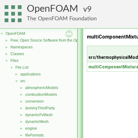
OpenFOAM
9
The OpenFOAM Foundation
OpenFOAM
▼
multiComponentMixt
Free, Open Source Software from the OpenFOAM Foundation
►
Namespaces
►
Classes
►
src/thermophysicalMod
Files
▼
multiComponentMixtur
File List
▼
applications
►
src
▼
atmosphericModels
►
combustionModels
►
conversion
►
dummyThirdParty
►
dynamicFvMesh
►
dynamicMesh
►
engine
►
fileFormats
►