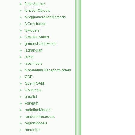
finiteVolume
►
functionObjects
►
fvAgglomerationMethods
►
fvConstraints
►
fvModels
►
fvMotionSolver
►
genericPatchFields
►
lagrangian
►
mesh
►
meshTools
►
MomentumTransportModels
►
ODE
►
OpenFOAM
►
OSspecific
►
parallel
►
Pstream
►
radiationModels
►
randomProcesses
►
regionModels
►
renumber
►