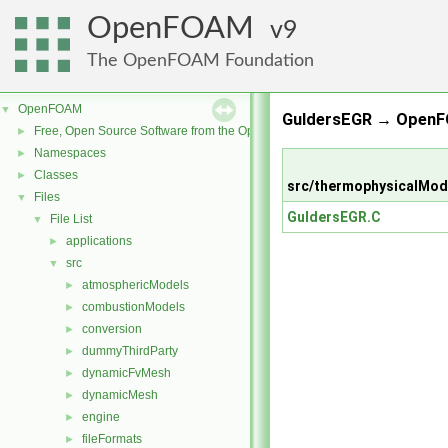
OpenFOAM
9
The OpenFOAM Foundation
OpenFOAM
▼
GuldersEGR → OpenF
Free, Open Source Software from the OpenFOAM Foundation
►
Namespaces
►
Classes
►
src/thermophysicalMod
Files
▼
GuldersEGR.C
File List
▼
applications
►
src
▼
atmosphericModels
►
combustionModels
►
conversion
►
dummyThirdParty
►
dynamicFvMesh
►
dynamicMesh
►
engine
►
fileFormats
►