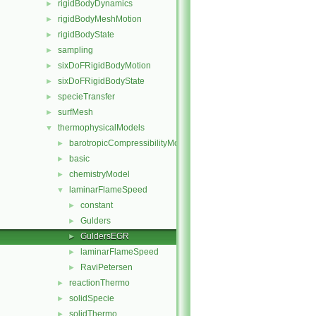
rigidBodyDynamics
►
rigidBodyMeshMotion
►
rigidBodyState
►
sampling
►
sixDoFRigidBodyMotion
►
sixDoFRigidBodyState
►
specieTransfer
►
surfMesh
►
thermophysicalModels
▼
barotropicCompressibilityModel
►
basic
►
chemistryModel
►
laminarFlameSpeed
▼
constant
►
Gulders
►
GuldersEGR
►
laminarFlameSpeed
►
RaviPetersen
►
reactionThermo
►
solidSpecie
►
solidThermo
►