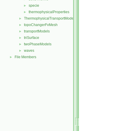
specie
►
thermophysicalProperties
►
ThermophysicalTransportModels
►
topoChangerFvMesh
►
transportModels
►
triSurface
►
twoPhaseModels
►
waves
►
File Members
►