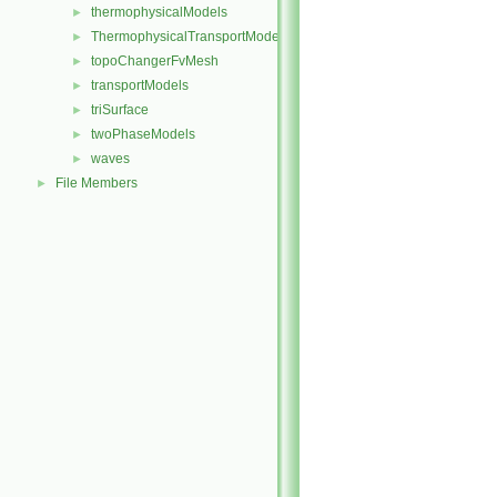
thermophysicalModels
►
ThermophysicalTransportModels
►
topoChangerFvMesh
►
transportModels
►
triSurface
►
twoPhaseModels
►
waves
►
File Members
►