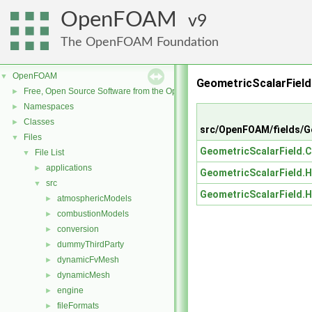
OpenFOAM
9
The OpenFOAM Foundation
OpenFOAM
▼
GeometricScalarField
Free, Open Source Software from the OpenFOAM Foundation
►
Namespaces
►
Classes
►
src/OpenFOAM/fields/G
Files
▼
GeometricScalarField.C
File List
▼
applications
►
GeometricScalarField.H
src
▼
GeometricScalarField.H
atmosphericModels
►
combustionModels
►
conversion
►
dummyThirdParty
►
dynamicFvMesh
►
dynamicMesh
►
engine
►
fileFormats
►