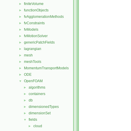
finiteVolume
►
functionObjects
►
fvAgglomerationMethods
►
fvConstraints
►
fvModels
►
fvMotionSolver
►
genericPatchFields
►
lagrangian
►
mesh
►
meshTools
►
MomentumTransportModels
►
ODE
►
OpenFOAM
▼
algorithms
►
containers
►
db
►
dimensionedTypes
►
dimensionSet
►
fields
▼
cloud
►