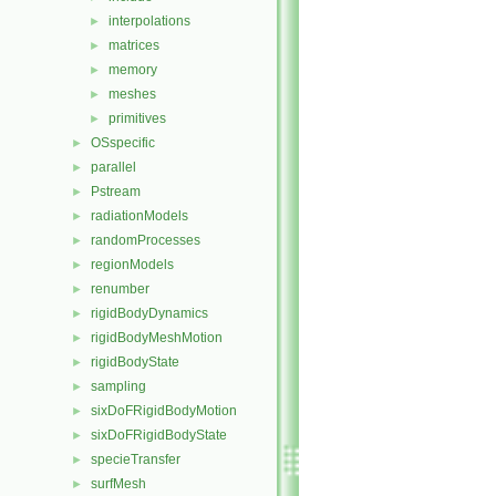
interpolations
►
matrices
►
memory
►
meshes
►
primitives
►
OSspecific
►
parallel
►
Pstream
►
radiationModels
►
randomProcesses
►
regionModels
►
renumber
►
rigidBodyDynamics
►
rigidBodyMeshMotion
►
rigidBodyState
►
sampling
►
sixDoFRigidBodyMotion
►
sixDoFRigidBodyState
►
specieTransfer
►
surfMesh
►