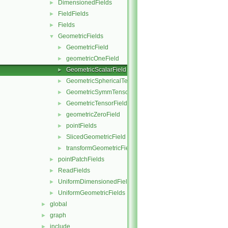
DimensionedFields
►
FieldFields
►
Fields
►
GeometricFields
▼
GeometricField
►
geometricOneField
►
GeometricScalarField
►
GeometricSphericalTensorField
►
GeometricSymmTensorField
►
GeometricTensorField
►
geometricZeroField
►
pointFields
►
SlicedGeometricField
►
transformGeometricField
►
pointPatchFields
►
ReadFields
►
UniformDimensionedFields
►
UniformGeometricFields
►
global
►
graph
►
include
►