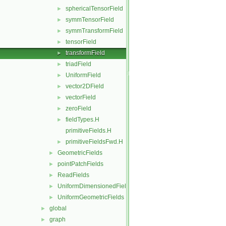
sphericalTensorField
►
symmTensorField
►
symmTransformField
►
tensorField
►
transformField
►
triadField
►
UniformField
►
vector2DField
►
vectorField
►
zeroField
►
fieldTypes.H
►
primitiveFields.H
primitiveFieldsFwd.H
►
GeometricFields
►
pointPatchFields
►
ReadFields
►
UniformDimensionedFields
►
UniformGeometricFields
►
global
►
graph
►