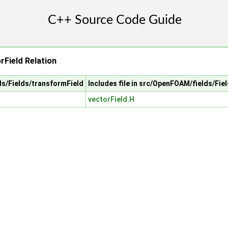
rField Relation
ds/Fields/transformField
Includes file in src/OpenFOAM/fields/Fie
vectorField.H