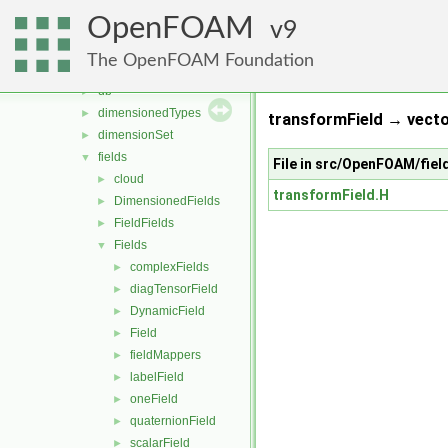
ODE
►
OpenFOAM
OpenFOAM
9
▼
algorithms
►
The OpenFOAM Foundation
containers
►
db
►
dimensionedTypes
►
transformField → vecto
dimensionSet
►
fields
▼
File in src/OpenFOAM/fiel
cloud
►
transformField.H
DimensionedFields
►
FieldFields
►
Fields
▼
complexFields
►
diagTensorField
►
DynamicField
►
Field
►
fieldMappers
►
labelField
►
oneField
►
quaternionField
►
scalarField
►