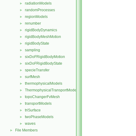
radiationModels
►
randomProcesses
►
regionModels
►
renumber
►
rigidBodyDynamics
►
rigidBodyMeshMotion
►
rigidBodyState
►
sampling
►
sixDoFRigidBodyMotion
►
sixDoFRigidBodyState
►
specieTransfer
►
surfMesh
►
thermophysicalModels
►
ThermophysicalTransportModels
►
topoChangerFvMesh
►
transportModels
►
triSurface
►
twoPhaseModels
►
waves
►
File Members
►