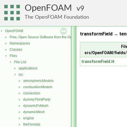
OpenFOAM
9
The OpenFOAM Foundation
OpenFOAM
▼
transformField → tens
Free, Open Source Software from the OpenFOAM Foundation
►
Namespaces
►
Fil
Classes
►
src/OpenFOAM/fields/
Files
▼
transformField.H
File List
▼
applications
►
src
▼
atmosphericModels
►
combustionModels
►
conversion
►
dummyThirdParty
►
dynamicFvMesh
►
dynamicMesh
►
engine
►
fileFormats
►