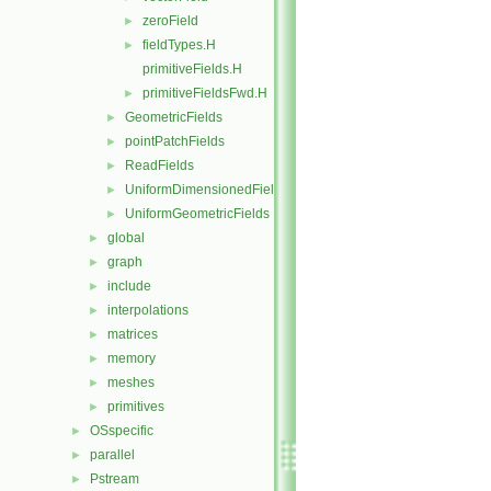
zeroField
►
fieldTypes.H
►
primitiveFields.H
primitiveFieldsFwd.H
►
GeometricFields
►
pointPatchFields
►
ReadFields
►
UniformDimensionedFields
►
UniformGeometricFields
►
global
►
graph
►
include
►
interpolations
►
matrices
►
memory
►
meshes
►
primitives
►
OSspecific
►
parallel
►
Pstream
►