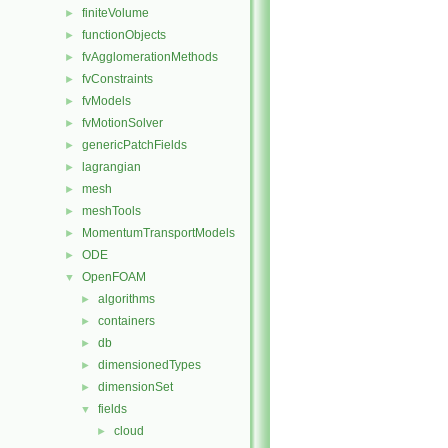
finiteVolume
►
functionObjects
►
fvAgglomerationMethods
►
fvConstraints
►
fvModels
►
fvMotionSolver
►
genericPatchFields
►
lagrangian
►
mesh
►
meshTools
►
MomentumTransportModels
►
ODE
►
OpenFOAM
▼
algorithms
►
containers
►
db
►
dimensionedTypes
►
dimensionSet
►
fields
▼
cloud
►