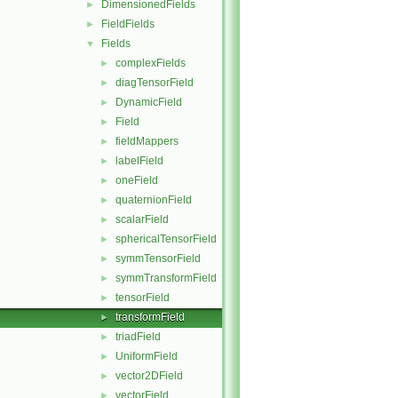
DimensionedFields
►
FieldFields
►
Fields
▼
complexFields
►
diagTensorField
►
DynamicField
►
Field
►
fieldMappers
►
labelField
►
oneField
►
quaternionField
►
scalarField
►
sphericalTensorField
►
symmTensorField
►
symmTransformField
►
tensorField
►
transformField
►
triadField
►
UniformField
►
vector2DField
►
vectorField
►