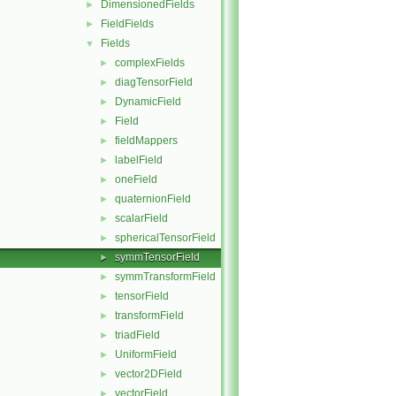
DimensionedFields
►
FieldFields
►
Fields
▼
complexFields
►
diagTensorField
►
DynamicField
►
Field
►
fieldMappers
►
labelField
►
oneField
►
quaternionField
►
scalarField
►
sphericalTensorField
►
symmTensorField
►
symmTransformField
►
tensorField
►
transformField
►
triadField
►
UniformField
►
vector2DField
►
vectorField
►