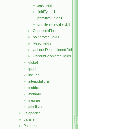
zeroField
►
fieldTypes.H
►
primitiveFields.H
primitiveFieldsFwd.H
►
GeometricFields
►
pointPatchFields
►
ReadFields
►
UniformDimensionedFields
►
UniformGeometricFields
►
global
►
graph
►
include
►
interpolations
►
matrices
►
memory
►
meshes
►
primitives
►
OSspecific
►
parallel
►
Pstream
►