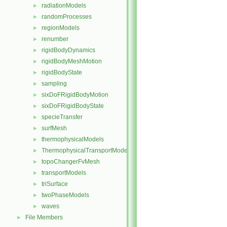
radiationModels
►
randomProcesses
►
regionModels
►
renumber
►
rigidBodyDynamics
►
rigidBodyMeshMotion
►
rigidBodyState
►
sampling
►
sixDoFRigidBodyMotion
►
sixDoFRigidBodyState
►
specieTransfer
►
surfMesh
►
thermophysicalModels
►
ThermophysicalTransportModels
►
topoChangerFvMesh
►
transportModels
►
triSurface
►
twoPhaseModels
►
waves
►
File Members
►