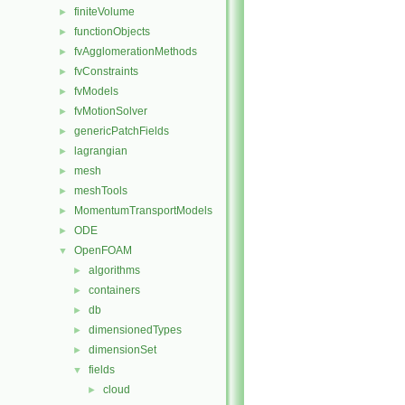
finiteVolume
►
functionObjects
►
fvAgglomerationMethods
►
fvConstraints
►
fvModels
►
fvMotionSolver
►
genericPatchFields
►
lagrangian
►
mesh
►
meshTools
►
MomentumTransportModels
►
ODE
►
OpenFOAM
▼
algorithms
►
containers
►
db
►
dimensionedTypes
►
dimensionSet
►
fields
▼
cloud
►