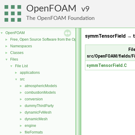
OpenFOAM
9
The OpenFOAM Foundation
OpenFOAM
▼
symmTensorField → tr
Free, Open Source Software from the OpenFOAM Foundation
►
Namespaces
►
Fil
Classes
►
src/OpenFOAM/fields/F
Files
▼
symmTensorField.C
File List
▼
applications
►
src
▼
atmosphericModels
►
combustionModels
►
conversion
►
dummyThirdParty
►
dynamicFvMesh
►
dynamicMesh
►
engine
►
fileFormats
►