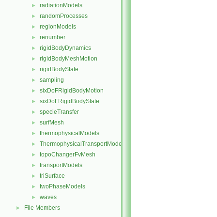
radiationModels
►
randomProcesses
►
regionModels
►
renumber
►
rigidBodyDynamics
►
rigidBodyMeshMotion
►
rigidBodyState
►
sampling
►
sixDoFRigidBodyMotion
►
sixDoFRigidBodyState
►
specieTransfer
►
surfMesh
►
thermophysicalModels
►
ThermophysicalTransportModels
►
topoChangerFvMesh
►
transportModels
►
triSurface
►
twoPhaseModels
►
waves
►
File Members
►