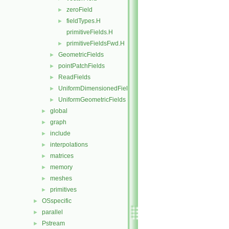
zeroField
►
fieldTypes.H
►
primitiveFields.H
primitiveFieldsFwd.H
►
GeometricFields
►
pointPatchFields
►
ReadFields
►
UniformDimensionedFields
►
UniformGeometricFields
►
global
►
graph
►
include
►
interpolations
►
matrices
►
memory
►
meshes
►
primitives
►
OSspecific
►
parallel
►
Pstream
►