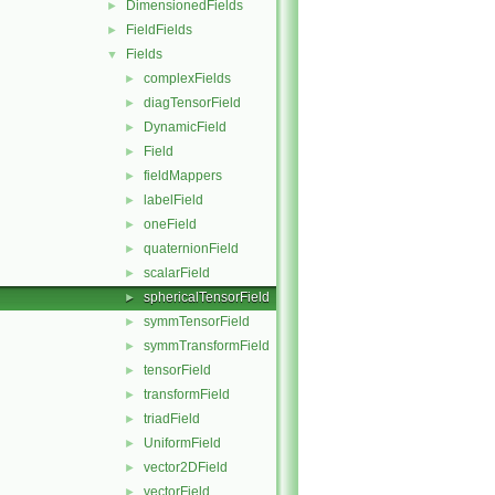
DimensionedFields
►
FieldFields
►
Fields
▼
complexFields
►
diagTensorField
►
DynamicField
►
Field
►
fieldMappers
►
labelField
►
oneField
►
quaternionField
►
scalarField
►
sphericalTensorField
►
symmTensorField
►
symmTransformField
►
tensorField
►
transformField
►
triadField
►
UniformField
►
vector2DField
►
vectorField
►