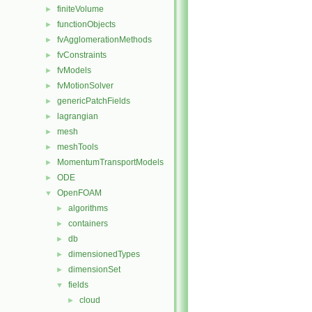
finiteVolume
►
functionObjects
►
fvAgglomerationMethods
►
fvConstraints
►
fvModels
►
fvMotionSolver
►
genericPatchFields
►
lagrangian
►
mesh
►
meshTools
►
MomentumTransportModels
►
ODE
►
OpenFOAM
▼
algorithms
►
containers
►
db
►
dimensionedTypes
►
dimensionSet
►
fields
▼
cloud
►