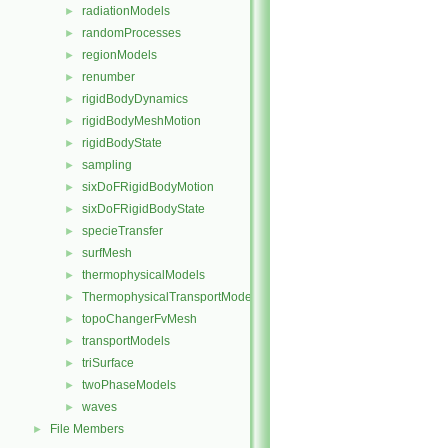
radiationModels
►
randomProcesses
►
regionModels
►
renumber
►
rigidBodyDynamics
►
rigidBodyMeshMotion
►
rigidBodyState
►
sampling
►
sixDoFRigidBodyMotion
►
sixDoFRigidBodyState
►
specieTransfer
►
surfMesh
►
thermophysicalModels
►
ThermophysicalTransportModels
►
topoChangerFvMesh
►
transportModels
►
triSurface
►
twoPhaseModels
►
waves
►
File Members
►