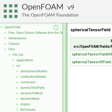
OpenFOAM
9
The OpenFOAM Foundation
OpenFOAM
▼
sphericalTensorField
Free, Open Source Software from the OpenFOAM Foundation
►
Namespaces
►
Classes
►
src/OpenFOAM/fields/F
Files
▼
sphericalTensorFieldIO
File List
▼
applications
►
sphericalTensorIOField
src
▼
atmosphericModels
►
combustionModels
►
conversion
►
dummyThirdParty
►
dynamicFvMesh
►
dynamicMesh
►
engine
►
fileFormats
►