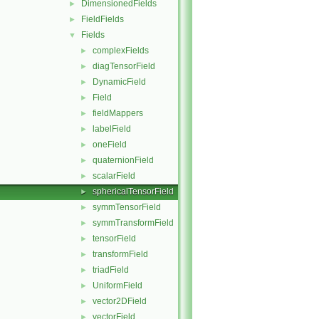
DimensionedFields
►
FieldFields
►
Fields
▼
complexFields
►
diagTensorField
►
DynamicField
►
Field
►
fieldMappers
►
labelField
►
oneField
►
quaternionField
►
scalarField
►
sphericalTensorField
►
symmTensorField
►
symmTransformField
►
tensorField
►
transformField
►
triadField
►
UniformField
►
vector2DField
►
vectorField
►