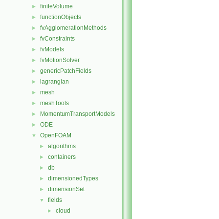
finiteVolume
►
functionObjects
►
fvAgglomerationMethods
►
fvConstraints
►
fvModels
►
fvMotionSolver
►
genericPatchFields
►
lagrangian
►
mesh
►
meshTools
►
MomentumTransportModels
►
ODE
►
OpenFOAM
▼
algorithms
►
containers
►
db
►
dimensionedTypes
►
dimensionSet
►
fields
▼
cloud
►