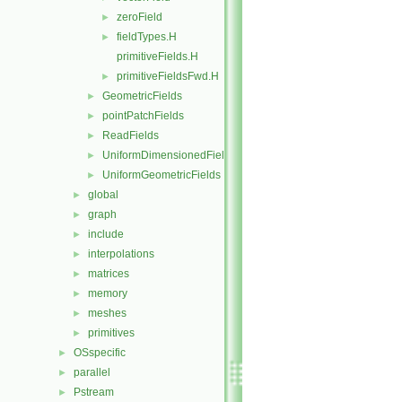
zeroField
►
fieldTypes.H
►
primitiveFields.H
primitiveFieldsFwd.H
►
GeometricFields
►
pointPatchFields
►
ReadFields
►
UniformDimensionedFields
►
UniformGeometricFields
►
global
►
graph
►
include
►
interpolations
►
matrices
►
memory
►
meshes
►
primitives
►
OSspecific
►
parallel
►
Pstream
►