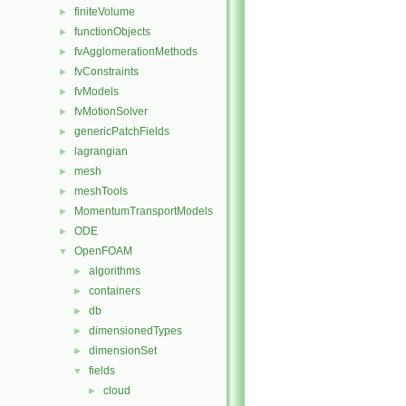
finiteVolume
►
functionObjects
►
fvAgglomerationMethods
►
fvConstraints
►
fvModels
►
fvMotionSolver
►
genericPatchFields
►
lagrangian
►
mesh
►
meshTools
►
MomentumTransportModels
►
ODE
►
OpenFOAM
▼
algorithms
►
containers
►
db
►
dimensionedTypes
►
dimensionSet
►
fields
▼
cloud
►