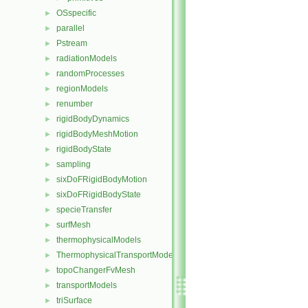
OSspecific
►
parallel
►
Pstream
►
radiationModels
►
randomProcesses
►
regionModels
►
renumber
►
rigidBodyDynamics
►
rigidBodyMeshMotion
►
rigidBodyState
►
sampling
►
sixDoFRigidBodyMotion
►
sixDoFRigidBodyState
►
specieTransfer
►
surfMesh
►
thermophysicalModels
►
ThermophysicalTransportModels
►
topoChangerFvMesh
►
transportModels
►
triSurface
►