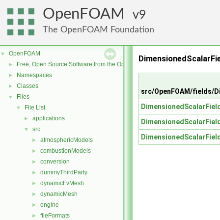
OpenFOAM
9
The OpenFOAM Foundation
OpenFOAM
▼
DimensionedScalarFie
Free, Open Source Software from the OpenFOAM Foundation
►
Namespaces
►
Classes
►
src/OpenFOAM/fields/D
Files
▼
DimensionedScalarFiel
File List
▼
applications
►
DimensionedScalarFiel
src
▼
DimensionedScalarFiel
atmosphericModels
►
combustionModels
►
conversion
►
dummyThirdParty
►
dynamicFvMesh
►
dynamicMesh
►
engine
►
fileFormats
►