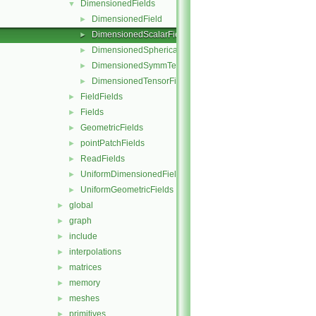
DimensionedFields
▼
DimensionedField
►
DimensionedScalarField
►
DimensionedSphericalTensorField
►
DimensionedSymmTensorField
►
DimensionedTensorField
►
FieldFields
►
Fields
►
GeometricFields
►
pointPatchFields
►
ReadFields
►
UniformDimensionedFields
►
UniformGeometricFields
►
global
►
graph
►
include
►
interpolations
►
matrices
►
memory
►
meshes
►
primitives
►