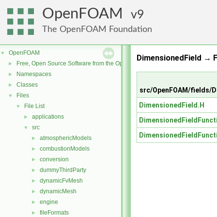
OpenFOAM
9
The OpenFOAM Foundation
OpenFOAM
▼
DimensionedField → F
Free, Open Source Software from the OpenFOAM Foundation
►
Namespaces
►
Classes
►
src/OpenFOAM/fields/D
Files
▼
DimensionedField.H
File List
▼
applications
►
DimensionedFieldFunct
src
▼
DimensionedFieldFunct
atmosphericModels
►
combustionModels
►
conversion
►
dummyThirdParty
►
dynamicFvMesh
►
dynamicMesh
►
engine
►
fileFormats
►