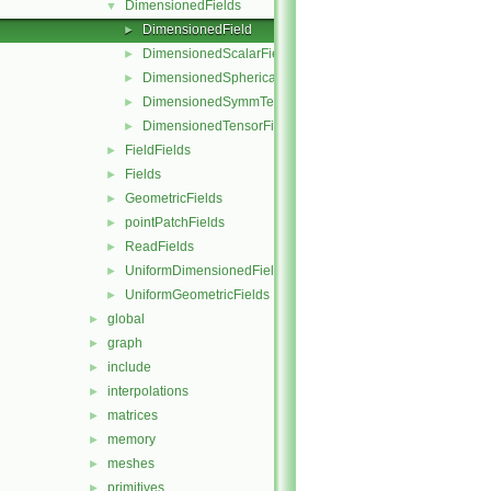
DimensionedFields
▼
DimensionedField
►
DimensionedScalarField
►
DimensionedSphericalTensorField
►
DimensionedSymmTensorField
►
DimensionedTensorField
►
FieldFields
►
Fields
►
GeometricFields
►
pointPatchFields
►
ReadFields
►
UniformDimensionedFields
►
UniformGeometricFields
►
global
►
graph
►
include
►
interpolations
►
matrices
►
memory
►
meshes
►
primitives
►