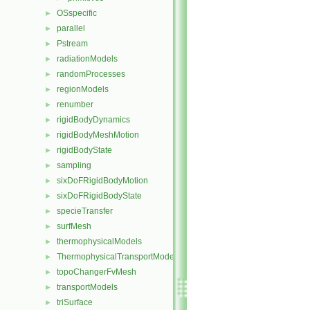
OSspecific
►
parallel
►
Pstream
►
radiationModels
►
randomProcesses
►
regionModels
►
renumber
►
rigidBodyDynamics
►
rigidBodyMeshMotion
►
rigidBodyState
►
sampling
►
sixDoFRigidBodyMotion
►
sixDoFRigidBodyState
►
specieTransfer
►
surfMesh
►
thermophysicalModels
►
ThermophysicalTransportModels
►
topoChangerFvMesh
►
transportModels
►
triSurface
►