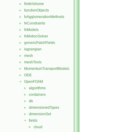
finiteVolume
►
functionObjects
►
fvAgglomerationMethods
►
fvConstraints
►
fvModels
►
fvMotionSolver
►
genericPatchFields
►
lagrangian
►
mesh
►
meshTools
►
MomentumTransportModels
►
ODE
►
OpenFOAM
▼
algorithms
►
containers
►
db
►
dimensionedTypes
►
dimensionSet
►
fields
▼
cloud
►