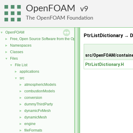
OpenFOAM
9
The OpenFOAM Foundation
OpenFOAM
▼
PtrListDictionary → D
Free, Open Source Software from the OpenFOAM Foundation
►
Namespaces
►
Classes
►
src/OpenFOAM/container
Files
▼
PtrListDictionary.H
File List
▼
applications
►
src
▼
atmosphericModels
►
combustionModels
►
conversion
►
dummyThirdParty
►
dynamicFvMesh
►
dynamicMesh
►
engine
►
fileFormats
►