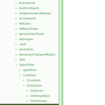
finiteVolume
►
functionObjects
►
fvAgglomerationMethods
►
fvConstraints
►
fvModels
►
fvMotionSolver
►
genericPatchFields
►
lagrangian
►
mesh
►
meshTools
►
MomentumTransportModels
►
ODE
►
OpenFOAM
▼
algorithms
►
containers
▼
Circulators
►
Dictionaries
▼
Dictionary
►
DictionaryBase
►
PtrDictionary
►