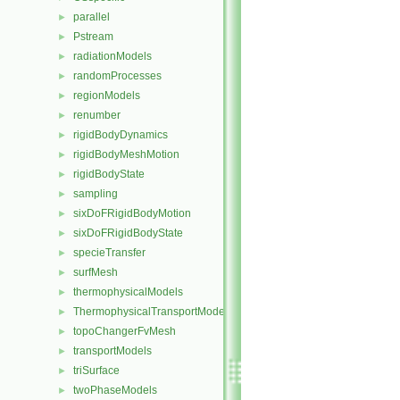
parallel
►
Pstream
►
radiationModels
►
randomProcesses
►
regionModels
►
renumber
►
rigidBodyDynamics
►
rigidBodyMeshMotion
►
rigidBodyState
►
sampling
►
sixDoFRigidBodyMotion
►
sixDoFRigidBodyState
►
specieTransfer
►
surfMesh
►
thermophysicalModels
►
ThermophysicalTransportModels
►
topoChangerFvMesh
►
transportModels
►
triSurface
►
twoPhaseModels
►