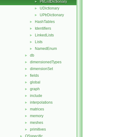
PtrListDictionary
►
UDictionary
►
UPtrDictionary
►
HashTables
►
Identifiers
►
LinkedLists
►
Lists
►
NamedEnum
►
db
►
dimensionedTypes
►
dimensionSet
►
fields
►
global
►
graph
►
include
►
interpolations
►
matrices
►
memory
►
meshes
►
primitives
►
OSspecific
►