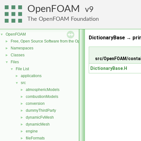
OpenFOAM
9
The OpenFOAM Foundation
OpenFOAM
▼
DictionaryBase → prim
Free, Open Source Software from the OpenFOAM Foundation
►
Namespaces
►
Classes
►
src/OpenFOAM/contai
Files
▼
DictionaryBase.H
File List
▼
applications
►
src
▼
atmosphericModels
►
combustionModels
►
conversion
►
dummyThirdParty
►
dynamicFvMesh
►
dynamicMesh
►
engine
►
fileFormats
►