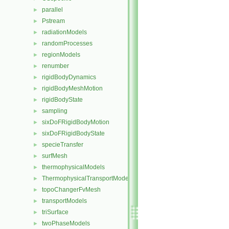
parallel
►
Pstream
►
radiationModels
►
randomProcesses
►
regionModels
►
renumber
►
rigidBodyDynamics
►
rigidBodyMeshMotion
►
rigidBodyState
►
sampling
►
sixDoFRigidBodyMotion
►
sixDoFRigidBodyState
►
specieTransfer
►
surfMesh
►
thermophysicalModels
►
ThermophysicalTransportModels
►
topoChangerFvMesh
►
transportModels
►
triSurface
►
twoPhaseModels
►