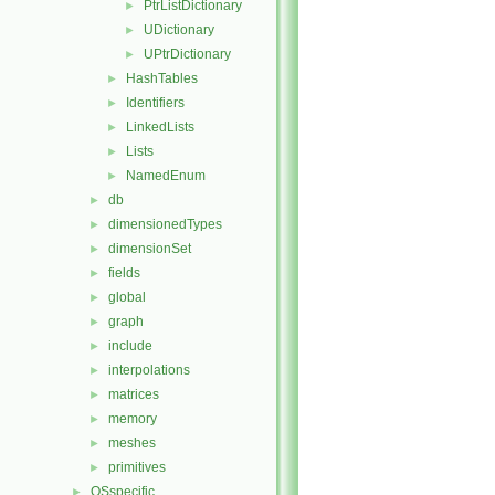
PtrListDictionary
►
UDictionary
►
UPtrDictionary
►
HashTables
►
Identifiers
►
LinkedLists
►
Lists
►
NamedEnum
►
db
►
dimensionedTypes
►
dimensionSet
►
fields
►
global
►
graph
►
include
►
interpolations
►
matrices
►
memory
►
meshes
►
primitives
►
OSspecific
►