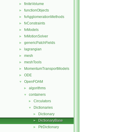
finiteVolume
►
functionObjects
►
fvAgglomerationMethods
►
fvConstraints
►
fvModels
►
fvMotionSolver
►
genericPatchFields
►
lagrangian
►
mesh
►
meshTools
►
MomentumTransportModels
►
ODE
►
OpenFOAM
▼
algorithms
►
containers
▼
Circulators
►
Dictionaries
▼
Dictionary
►
DictionaryBase
►
PtrDictionary
►