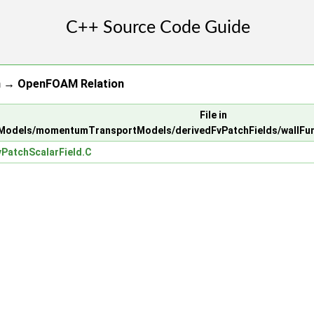
n → OpenFOAM Relation
File in
odels/momentumTransportModels/derivedFvPatchFields/wallFunc
PatchScalarField.C