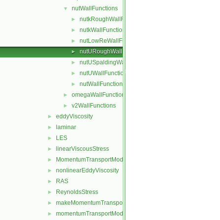
nutWallFunctions
▼
nutkRoughWallFunction
►
nutkWallFunction
►
nutLowReWallFunction
►
nutURoughWallFunction
►
nutUSpaldingWallFunction
►
nutUWallFunction
►
nutWallFunction
►
omegaWallFunctions
►
v2WallFunctions
►
eddyViscosity
►
laminar
►
LES
►
linearViscousStress
►
MomentumTransportModel
►
nonlinearEddyViscosity
►
RAS
►
ReynoldsStress
►
makeMomentumTransportModel.H
►
momentumTransportModel.C
►