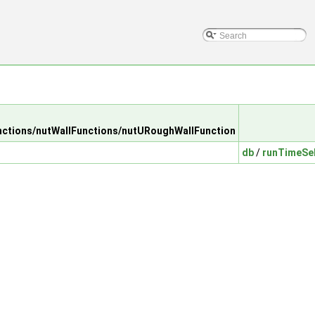
tions/nutWallFunctions/nutURoughWallFunction
db
/
runTimeSel