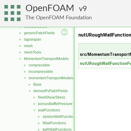
functionObjects
►
OpenFOAM
fvAgglomerationMethods
9
►
fvConstraints
►
The OpenFOAM Foundation
fvModels
►
fvMotionSolver
►
genericPatchFields
►
nutURoughWallFunctio
lagrangian
►
mesh
►
meshTools
►
src/MomentumTransportM
MomentumTransportModels
▼
nutURoughWallFunctionFv
compressible
►
incompressible
►
momentumTransportModels
▼
Base
►
derivedFvPatchFields
▼
fixedShearStress
►
porousBafflePressure
►
wallFunctions
▼
epsilonWallFunctions
►
fWallFunctions
►
kqRWallFunctions
►