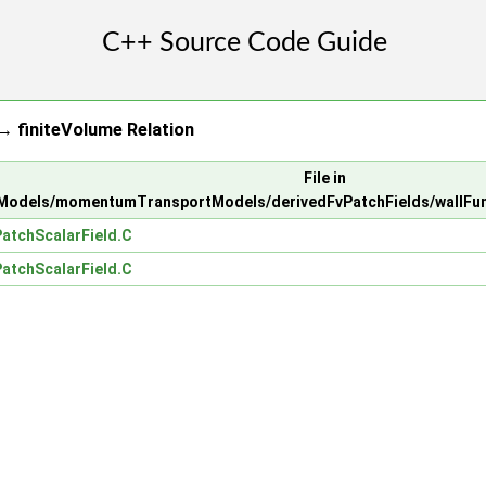
 finiteVolume Relation
File in
odels/momentumTransportModels/derivedFvPatchFields/wallFunc
atchScalarField.C
atchScalarField.C