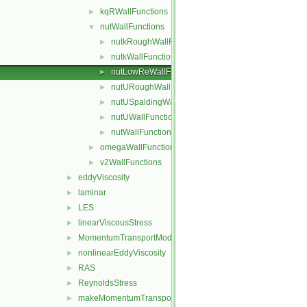
kqRWallFunctions
►
nutWallFunctions
▼
nutkRoughWallFunction
►
nutkWallFunction
►
nutLowReWallFunction
►
nutURoughWallFunction
►
nutUSpaldingWallFunction
►
nutUWallFunction
►
nutWallFunction
►
omegaWallFunctions
►
v2WallFunctions
►
eddyViscosity
►
laminar
►
LES
►
linearViscousStress
►
MomentumTransportModel
►
nonlinearEddyViscosity
►
RAS
►
ReynoldsStress
►
makeMomentumTransportModel.H
►