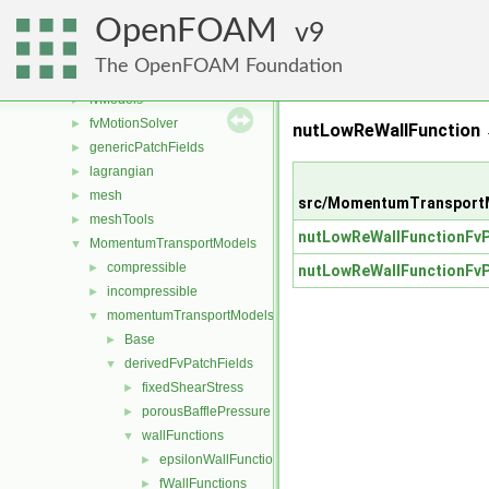
finiteVolume
►
OpenFOAM
functionObjects
9
►
fvAgglomerationMethods
►
The OpenFOAM Foundation
fvConstraints
►
fvModels
►
fvMotionSolver
►
nutLowReWallFunction →
genericPatchFields
►
lagrangian
►
mesh
►
src/MomentumTransportM
meshTools
►
nutLowReWallFunctionFvP
MomentumTransportModels
▼
compressible
►
nutLowReWallFunctionFvP
incompressible
►
momentumTransportModels
▼
Base
►
derivedFvPatchFields
▼
fixedShearStress
►
porousBafflePressure
►
wallFunctions
▼
epsilonWallFunctions
►
fWallFunctions
►