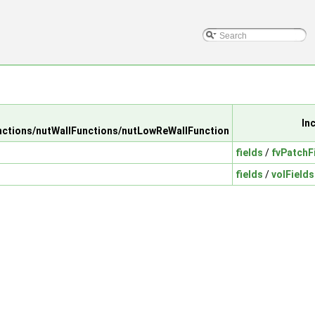
In
tions/nutWallFunctions/nutLowReWallFunction
fields
/
fvPatchF
fields
/
volFields