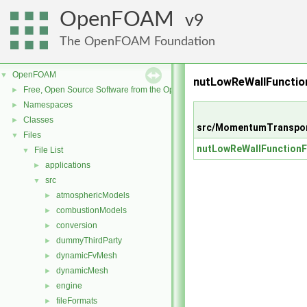
OpenFOAM
9
The OpenFOAM Foundation
OpenFOAM
▼
nutLowReWallFunctio
Free, Open Source Software from the OpenFOAM Foundation
►
Namespaces
►
Classes
►
src/MomentumTransport
Files
▼
nutLowReWallFunctionF
File List
▼
applications
►
src
▼
atmosphericModels
►
combustionModels
►
conversion
►
dummyThirdParty
►
dynamicFvMesh
►
dynamicMesh
►
engine
►
fileFormats
►