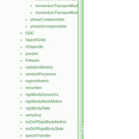
momentumTransportModel.C
►
momentumTransportModel.H
►
phaseCompressible
►
phaseIncompressible
►
ODE
►
OpenFOAM
►
OSspecific
►
parallel
►
Pstream
►
radiationModels
►
randomProcesses
►
regionModels
►
renumber
►
rigidBodyDynamics
►
rigidBodyMeshMotion
►
rigidBodyState
►
sampling
►
sixDoFRigidBodyMotion
►
sixDoFRigidBodyState
►
specieTransfer
►