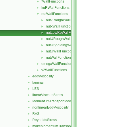
fWallFunctions
►
kqRWallFunctions
►
nutWallFunctions
▼
nutkRoughWallFunction
►
nutkWallFunction
►
nutLowReWallFunction
►
nutURoughWallFunction
►
nutUSpaldingWallFunction
►
nutUWallFunction
►
nutWallFunction
►
omegaWallFunctions
►
v2WallFunctions
►
eddyViscosity
►
laminar
►
LES
►
linearViscousStress
►
MomentumTransportModel
►
nonlinearEddyViscosity
►
RAS
►
ReynoldsStress
►
makeMomentumTransportModel.H
►