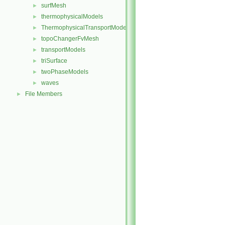
surfMesh
►
thermophysicalModels
►
ThermophysicalTransportModels
►
topoChangerFvMesh
►
transportModels
►
triSurface
►
twoPhaseModels
►
waves
►
File Members
►