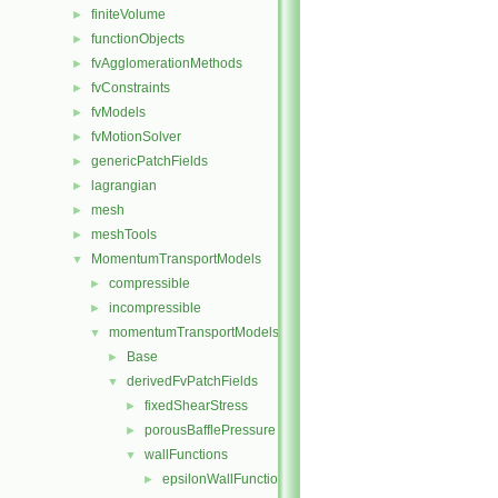
finiteVolume
►
functionObjects
►
fvAgglomerationMethods
►
fvConstraints
►
fvModels
►
fvMotionSolver
►
genericPatchFields
►
lagrangian
►
mesh
►
meshTools
►
MomentumTransportModels
▼
compressible
►
incompressible
►
momentumTransportModels
▼
Base
►
derivedFvPatchFields
▼
fixedShearStress
►
porousBafflePressure
►
wallFunctions
▼
epsilonWallFunctions
►