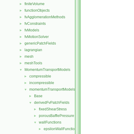
finiteVolume
►
functionObjects
►
fvAgglomerationMethods
►
fvConstraints
►
fvModels
►
fvMotionSolver
►
genericPatchFields
►
lagrangian
►
mesh
►
meshTools
►
MomentumTransportModels
▼
compressible
►
incompressible
►
momentumTransportModels
▼
Base
►
derivedFvPatchFields
▼
fixedShearStress
►
porousBafflePressure
►
wallFunctions
▼
epsilonWallFunctions
►