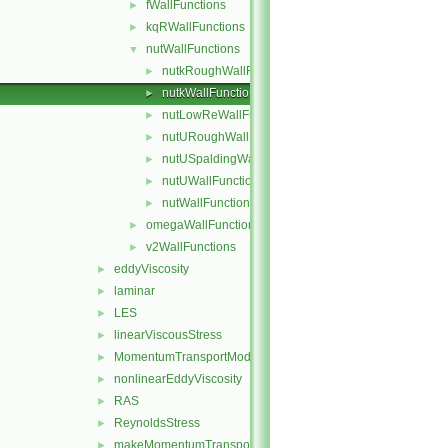
fWallFunctions
►
kqRWallFunctions
►
nutWallFunctions
▼
nutkRoughWallFunction
►
nutkWallFunction
►
nutLowReWallFunction
►
nutURoughWallFunction
►
nutUSpaldingWallFunction
►
nutUWallFunction
►
nutWallFunction
►
omegaWallFunctions
►
v2WallFunctions
►
eddyViscosity
►
laminar
►
LES
►
linearViscousStress
►
MomentumTransportModel
►
nonlinearEddyViscosity
►
RAS
►
ReynoldsStress
►
makeMomentumTransportModel.H
►