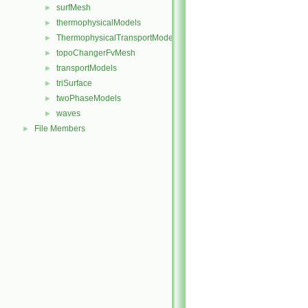
surfMesh
►
thermophysicalModels
►
ThermophysicalTransportModels
►
topoChangerFvMesh
►
transportModels
►
triSurface
►
twoPhaseModels
►
waves
►
File Members
►