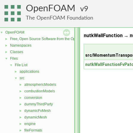
OpenFOAM
9
The OpenFOAM Foundation
OpenFOAM
▼
nutkWallFunction → n
Free, Open Source Software from the OpenFOAM Foundation
►
Namespaces
►
Classes
►
src/MomentumTransport
Files
▼
nutkWallFunctionFvPatc
File List
▼
applications
►
src
▼
atmosphericModels
►
combustionModels
►
conversion
►
dummyThirdParty
►
dynamicFvMesh
►
dynamicMesh
►
engine
►
fileFormats
►