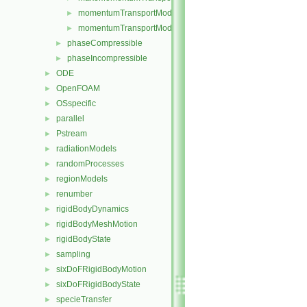
momentumTransportModel.C
►
momentumTransportModel.H
►
phaseCompressible
►
phaseIncompressible
►
ODE
►
OpenFOAM
►
OSspecific
►
parallel
►
Pstream
►
radiationModels
►
randomProcesses
►
regionModels
►
renumber
►
rigidBodyDynamics
►
rigidBodyMeshMotion
►
rigidBodyState
►
sampling
►
sixDoFRigidBodyMotion
►
sixDoFRigidBodyState
►
specieTransfer
►