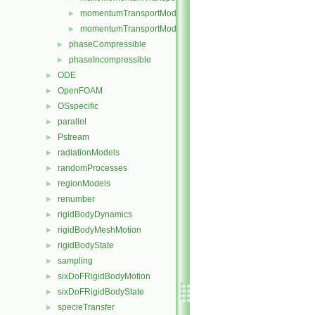
momentumTransportModel.C
►
momentumTransportModel.H
►
phaseCompressible
►
phaseIncompressible
►
ODE
►
OpenFOAM
►
OSspecific
►
parallel
►
Pstream
►
radiationModels
►
randomProcesses
►
regionModels
►
renumber
►
rigidBodyDynamics
►
rigidBodyMeshMotion
►
rigidBodyState
►
sampling
►
sixDoFRigidBodyMotion
►
sixDoFRigidBodyState
►
specieTransfer
►