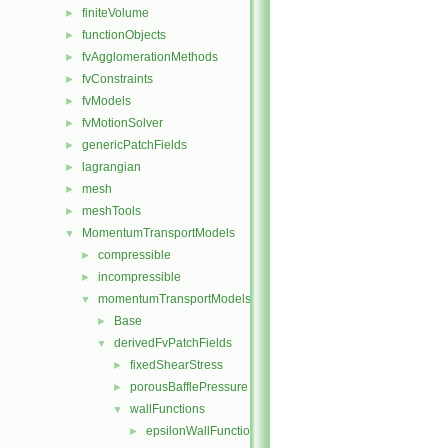
finiteVolume
►
functionObjects
►
fvAgglomerationMethods
►
fvConstraints
►
fvModels
►
fvMotionSolver
►
genericPatchFields
►
lagrangian
►
mesh
►
meshTools
►
MomentumTransportModels
▼
compressible
►
incompressible
►
momentumTransportModels
▼
Base
►
derivedFvPatchFields
▼
fixedShearStress
►
porousBafflePressure
►
wallFunctions
▼
epsilonWallFunctions
►