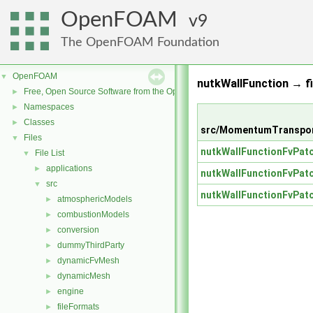
OpenFOAM
9
The OpenFOAM Foundation
OpenFOAM
▼
nutkWallFunction → f
Free, Open Source Software from the OpenFOAM Foundation
►
Namespaces
►
Classes
►
src/MomentumTransport
Files
▼
nutkWallFunctionFvPatc
File List
▼
applications
►
nutkWallFunctionFvPatc
src
▼
nutkWallFunctionFvPatc
atmosphericModels
►
combustionModels
►
conversion
►
dummyThirdParty
►
dynamicFvMesh
►
dynamicMesh
►
engine
►
fileFormats
►