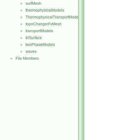
surfMesh
►
thermophysicalModels
►
ThermophysicalTransportModels
►
topoChangerFvMesh
►
transportModels
►
triSurface
►
twoPhaseModels
►
waves
►
File Members
►