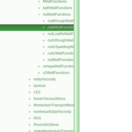
fWallFunctions
►
kqRWallFunctions
►
nutWallFunctions
▼
nutkRoughWallFunction
►
nutkWallFunction
►
nutLowReWallFunction
►
nutURoughWallFunction
►
nutUSpaldingWallFunction
►
nutUWallFunction
►
nutWallFunction
►
omegaWallFunctions
►
v2WallFunctions
►
eddyViscosity
►
laminar
►
LES
►
linearViscousStress
►
MomentumTransportModel
►
nonlinearEddyViscosity
►
RAS
►
ReynoldsStress
►
makeMomentumTransportModel.H
►