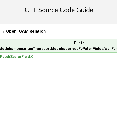
n → OpenFOAM Relation
File in
odels/momentumTransportModels/derivedFvPatchFields/wallFunc
PatchScalarField.C