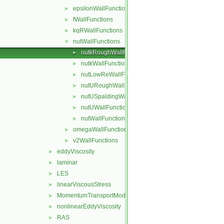
epsilonWallFunctions
►
fWallFunctions
►
kqRWallFunctions
►
nutWallFunctions
▼
nutkRoughWallFunction
►
nutkWallFunction
►
nutLowReWallFunction
►
nutURoughWallFunction
►
nutUSpaldingWallFunction
►
nutUWallFunction
►
nutWallFunction
►
omegaWallFunctions
►
v2WallFunctions
►
eddyViscosity
►
laminar
►
LES
►
linearViscousStress
►
MomentumTransportModel
►
nonlinearEddyViscosity
►
RAS
►