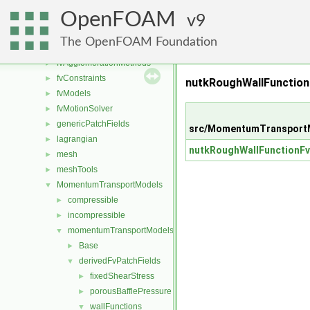
engine
►
OpenFOAM
fileFormats
9
►
finiteVolume
►
The OpenFOAM Foundation
functionObjects
►
fvAgglomerationMethods
►
fvConstraints
►
nutkRoughWallFunctio
fvModels
►
fvMotionSolver
►
genericPatchFields
►
src/MomentumTransportM
lagrangian
►
nutkRoughWallFunctionFv
mesh
►
meshTools
►
MomentumTransportModels
▼
compressible
►
incompressible
►
momentumTransportModels
▼
Base
►
derivedFvPatchFields
▼
fixedShearStress
►
porousBafflePressure
►
wallFunctions
▼