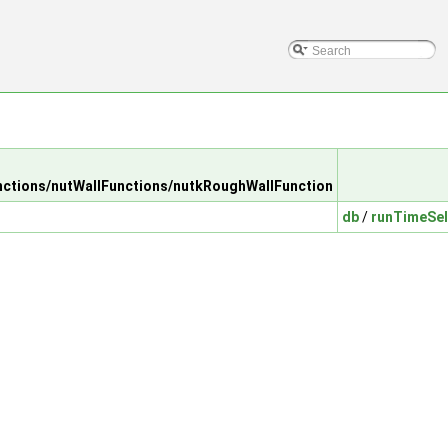
tions/nutWallFunctions/nutkRoughWallFunction
db
/
runTimeSel