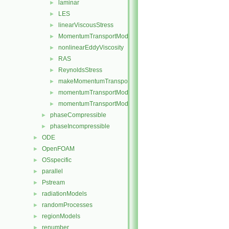
laminar
►
LES
►
linearViscousStress
►
MomentumTransportModel
►
nonlinearEddyViscosity
►
RAS
►
ReynoldsStress
►
makeMomentumTransportModel.H
►
momentumTransportModel.C
►
momentumTransportModel.H
►
phaseCompressible
►
phaseIncompressible
►
ODE
►
OpenFOAM
►
OSspecific
►
parallel
►
Pstream
►
radiationModels
►
randomProcesses
►
regionModels
►
renumber
►