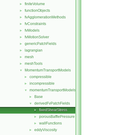
finiteVolume
►
functionObjects
►
fvAgglomerationMethods
►
fvConstraints
►
fvModels
►
fvMotionSolver
►
genericPatchFields
►
lagrangian
►
mesh
►
meshTools
►
MomentumTransportModels
▼
compressible
►
incompressible
►
momentumTransportModels
▼
Base
►
derivedFvPatchFields
▼
fixedShearStress
►
porousBafflePressure
►
wallFunctions
►
eddyViscosity
►