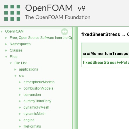
OpenFOAM
9
The OpenFOAM Foundation
OpenFOAM
▼
fixedShearStress → 
Free, Open Source Software from the OpenFOAM Foundation
►
Namespaces
►
Classes
►
src/MomentumTranspor
Files
▼
fixedShearStressFvPat
File List
▼
applications
►
src
▼
atmosphericModels
►
combustionModels
►
conversion
►
dummyThirdParty
►
dynamicFvMesh
►
dynamicMesh
►
engine
►
fileFormats
►