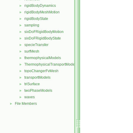
rigidBodyDynamics
►
rigidBodyMeshMotion
►
rigidBodyState
►
sampling
►
sixDoFRigidBodyMotion
►
sixDoFRigidBodyState
►
specieTransfer
►
surfMesh
►
thermophysicalModels
►
ThermophysicalTransportModels
►
topoChangerFvMesh
►
transportModels
►
triSurface
►
twoPhaseModels
►
waves
►
File Members
►