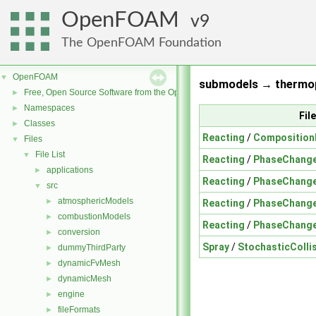
OpenFOAM
9
The OpenFOAM Foundation
OpenFOAM
▼
submodels → thermop
Free, Open Source Software from the OpenFOAM Foundation
►
Namespaces
►
Fil
Classes
►
Reacting
/
Composition
Files
▼
File List
▼
Reacting
/
PhaseChang
applications
►
Reacting
/
PhaseChang
src
▼
atmosphericModels
►
Reacting
/
PhaseChang
combustionModels
►
Reacting
/
PhaseChang
conversion
►
Spray
/
StochasticColli
dummyThirdParty
►
dynamicFvMesh
►
dynamicMesh
►
engine
►
fileFormats
►