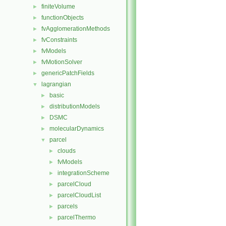
finiteVolume
►
functionObjects
►
fvAgglomerationMethods
►
fvConstraints
►
fvModels
►
fvMotionSolver
►
genericPatchFields
►
lagrangian
▼
basic
►
distributionModels
►
DSMC
►
molecularDynamics
►
parcel
▼
clouds
►
fvModels
►
integrationScheme
►
parcelCloud
►
parcelCloudList
►
parcels
►
parcelThermo
►