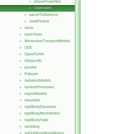
phaseProperties
►
submodels
►
parcelTurbulence
►
solidParticle
►
mesh
►
meshTools
►
MomentumTransportModels
►
ODE
►
OpenFOAM
►
OSspecific
►
parallel
►
Pstream
►
radiationModels
►
randomProcesses
►
regionModels
►
renumber
►
rigidBodyDynamics
►
rigidBodyMeshMotion
►
rigidBodyState
►
sampling
►
sixDoFRigidBodyMotion
►