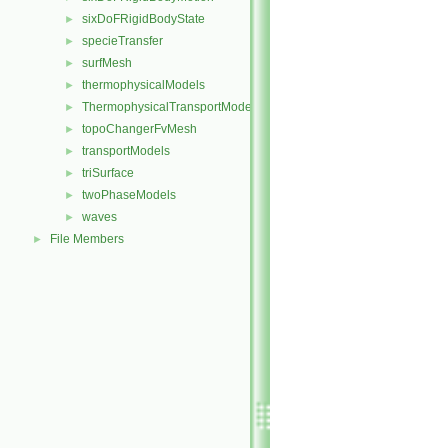
sixDoFRigidBodyState
►
specieTransfer
►
surfMesh
►
thermophysicalModels
►
ThermophysicalTransportModels
►
topoChangerFvMesh
►
transportModels
►
triSurface
►
twoPhaseModels
►
waves
►
File Members
►