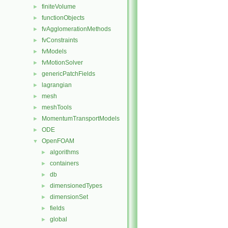
finiteVolume
►
functionObjects
►
fvAgglomerationMethods
►
fvConstraints
►
fvModels
►
fvMotionSolver
►
genericPatchFields
►
lagrangian
►
mesh
►
meshTools
►
MomentumTransportModels
►
ODE
►
OpenFOAM
▼
algorithms
►
containers
►
db
►
dimensionedTypes
►
dimensionSet
►
fields
►
global
►