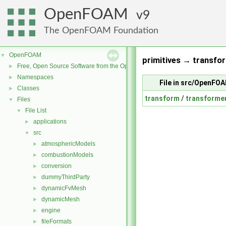
OpenFOAM
9
The OpenFOAM Foundation
OpenFOAM
▼
primitives → transfor
Free, Open Source Software from the OpenFOAM Foundation
►
Namespaces
►
File in src/OpenFOA
Classes
►
transform
/
transforme
Files
▼
File List
▼
applications
►
src
▼
atmosphericModels
►
combustionModels
►
conversion
►
dummyThirdParty
►
dynamicFvMesh
►
dynamicMesh
►
engine
►
fileFormats
►