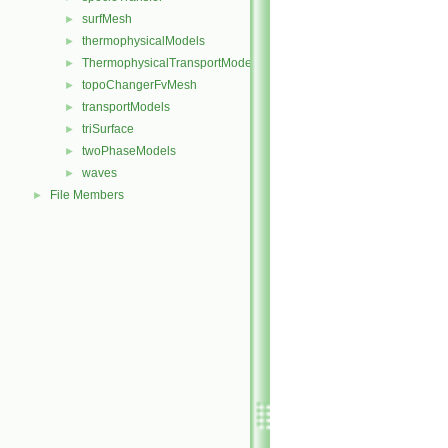
surfMesh
►
thermophysicalModels
►
ThermophysicalTransportModels
►
topoChangerFvMesh
►
transportModels
►
triSurface
►
twoPhaseModels
►
waves
►
File Members
►