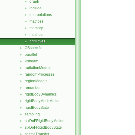
graph
►
include
►
interpolations
►
matrices
►
memory
►
meshes
►
primitives
►
OSspecific
►
parallel
►
Pstream
►
radiationModels
►
randomProcesses
►
regionModels
►
renumber
►
rigidBodyDynamics
►
rigidBodyMeshMotion
►
rigidBodyState
►
sampling
►
sixDoFRigidBodyMotion
►
sixDoFRigidBodyState
►
specieTransfer
►