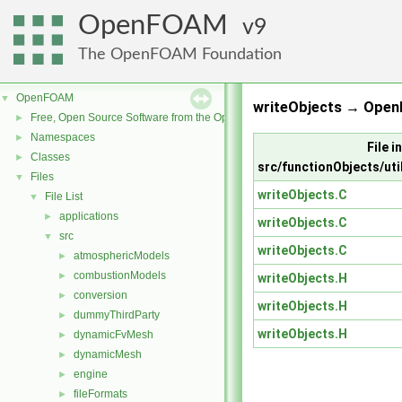
OpenFOAM
9
The OpenFOAM Foundation
OpenFOAM
▼
writeObjects → Open
Free, Open Source Software from the OpenFOAM Foundation
►
Namespaces
►
File i
Classes
►
src/functionObjects/uti
Files
▼
writeObjects.C
File List
▼
applications
►
writeObjects.C
src
▼
writeObjects.C
atmosphericModels
►
combustionModels
►
writeObjects.H
conversion
►
writeObjects.H
dummyThirdParty
►
writeObjects.H
dynamicFvMesh
►
dynamicMesh
►
engine
►
fileFormats
►