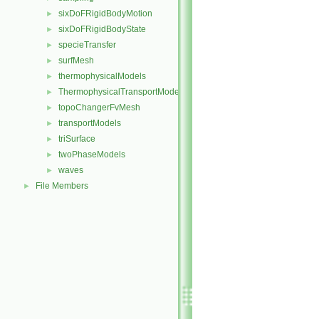
sixDoFRigidBodyMotion
►
sixDoFRigidBodyState
►
specieTransfer
►
surfMesh
►
thermophysicalModels
►
ThermophysicalTransportModels
►
topoChangerFvMesh
►
transportModels
►
triSurface
►
twoPhaseModels
►
waves
►
File Members
►