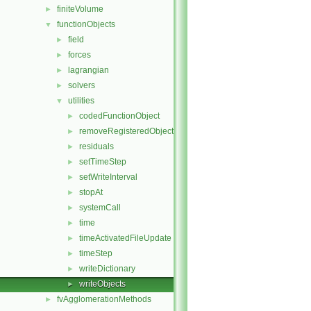
finiteVolume
►
functionObjects
▼
field
►
forces
►
lagrangian
►
solvers
►
utilities
▼
codedFunctionObject
►
removeRegisteredObject
►
residuals
►
setTimeStep
►
setWriteInterval
►
stopAt
►
systemCall
►
time
►
timeActivatedFileUpdate
►
timeStep
►
writeDictionary
►
writeObjects
►
fvAgglomerationMethods
►