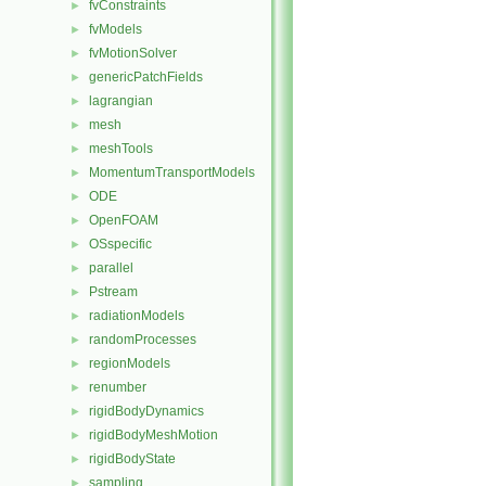
fvConstraints
►
fvModels
►
fvMotionSolver
►
genericPatchFields
►
lagrangian
►
mesh
►
meshTools
►
MomentumTransportModels
►
ODE
►
OpenFOAM
►
OSspecific
►
parallel
►
Pstream
►
radiationModels
►
randomProcesses
►
regionModels
►
renumber
►
rigidBodyDynamics
►
rigidBodyMeshMotion
►
rigidBodyState
►
sampling
►