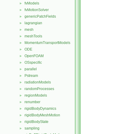
fvModels
►
fvMotionSolver
►
genericPatchFields
►
lagrangian
►
mesh
►
meshTools
►
MomentumTransportModels
►
ODE
►
OpenFOAM
►
OSspecific
►
parallel
►
Pstream
►
radiationModels
►
randomProcesses
►
regionModels
►
renumber
►
rigidBodyDynamics
►
rigidBodyMeshMotion
►
rigidBodyState
►
sampling
►