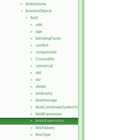
finiteVolume
►
functionObjects
▼
field
▼
add
►
age
►
blendingFactor
►
comfort
►
components
►
CourantNo
►
cylindrical
►
ddt
►
div
►
divide
►
enstrophy
►
fieldAverage
►
fieldCoordinateSystemTransform
►
fieldExpression
►
fieldsExpression
►
fieldValues
►
flowType
►