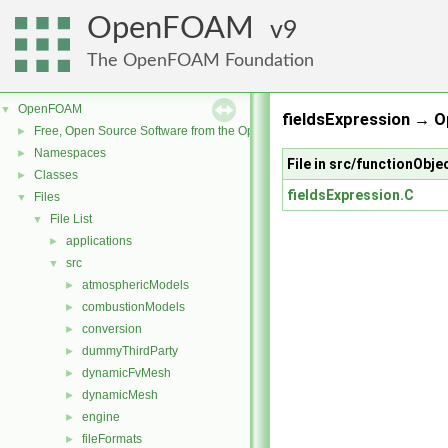
OpenFOAM
9
The OpenFOAM Foundation
OpenFOAM
▼
fieldsExpression → 
Free, Open Source Software from the OpenFOAM Foundation
►
Namespaces
►
File in src/functionObje
Classes
►
fieldsExpression.C
Files
▼
File List
▼
applications
►
src
▼
atmosphericModels
►
combustionModels
►
conversion
►
dummyThirdParty
►
dynamicFvMesh
►
dynamicMesh
►
engine
►
fileFormats
►