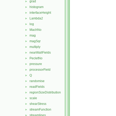
grad
►
histogram
►
interfaceHeight
►
Lambda2
►
log
►
MachNo
►
mag
►
magSqr
►
multiply
►
nearWallFields
►
PecletNo
►
pressure
►
processorField
►
Q
►
randomise
►
readFields
►
regionSizeDistribution
►
scale
►
shearStress
►
streamFunction
►
streamlines
►