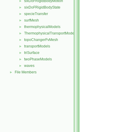
sixDoFRigidBodyMotion
►
sixDoFRigidBodyState
►
specieTransfer
►
surfMesh
►
thermophysicalModels
►
ThermophysicalTransportModels
►
topoChangerFvMesh
►
transportModels
►
triSurface
►
twoPhaseModels
►
waves
►
File Members
►