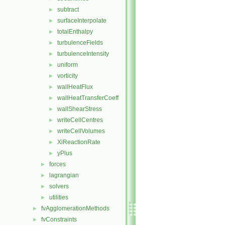
subtract
►
surfaceInterpolate
►
totalEnthalpy
►
turbulenceFields
►
turbulenceIntensity
►
uniform
►
vorticity
►
wallHeatFlux
►
wallHeatTransferCoeff
►
wallShearStress
►
writeCellCentres
►
writeCellVolumes
►
XiReactionRate
►
yPlus
►
forces
►
lagrangian
►
solvers
►
utilities
►
fvAgglomerationMethods
►
fvConstraints
►