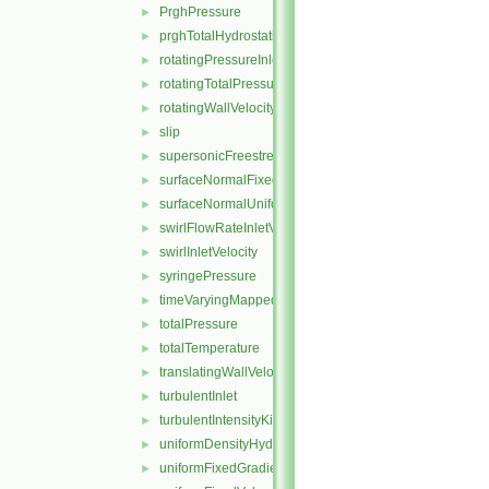
PrghPressure
►
prghTotalHydrostaticPressure
►
rotatingPressureInletOutletVelocity
►
rotatingTotalPressure
►
rotatingWallVelocity
►
slip
►
supersonicFreestream
►
surfaceNormalFixedValue
►
surfaceNormalUniformFixedValue
►
swirlFlowRateInletVelocity
►
swirlInletVelocity
►
syringePressure
►
timeVaryingMappedFixedValue
►
totalPressure
►
totalTemperature
►
translatingWallVelocity
►
turbulentInlet
►
turbulentIntensityKineticEnergyInlet
►
uniformDensityHydrostaticPressure
►
uniformFixedGradient
►