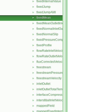
fixedInternalValue
►
fixedJump
►
fixedJumpAMI
►
fixedMean
►
fixedMeanOutletInlet
►
fixedNormalInletOutletVelocity
►
fixedNormalSlip
►
fixedPressureCompressibleDensity
►
fixedProfile
►
flowRateInletVelocity
►
flowRateOutletVelocity
►
fluxCorrectedVelocity
►
freestream
►
freestreamPressure
►
freestreamVelocity
►
inletOutlet
►
inletOutletTotalTemperature
►
interfaceCompression
►
interstitialInletVelocity
►
mappedField
►
mappedFixedInternalValue
►