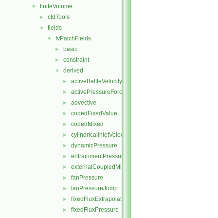
finiteVolume
▼
cfdTools
►
fields
▼
fvPatchFields
▼
basic
►
constraint
►
derived
▼
activeBaffleVelocity
►
activePressureForceBaffleVelocity
►
advective
►
codedFixedValue
►
codedMixed
►
cylindricalInletVelocity
►
dynamicPressure
►
entrainmentPressure
►
externalCoupledMixed
►
fanPressure
►
fanPressureJump
►
fixedFluxExtrapolatedPressure
►
fixedFluxPressure
►