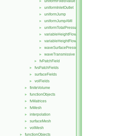
uniformFixedValue
►
uniformInletOutlet
►
uniformJump
►
uniformJumpAMI
►
uniformTotalPressure
►
variableHeightFlowRate
►
variableHeightFlowRateInletVelocity
►
waveSurfacePressure
►
waveTransmissive
►
fvPatchField
►
fvsPatchFields
►
surfaceFields
►
volFields
►
finiteVolume
►
functionObjects
►
fvMatrices
►
fvMesh
►
interpolation
►
surfaceMesh
►
volMesh
►
functionObjects
►