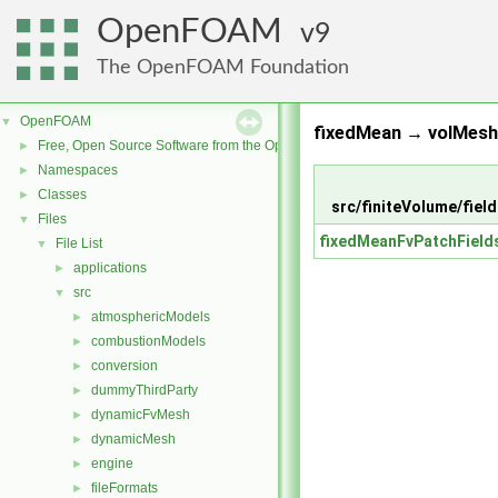
OpenFOAM
9
The OpenFOAM Foundation
OpenFOAM
▼
fixedMean → volMesh 
Free, Open Source Software from the OpenFOAM Foundation
►
Namespaces
►
Classes
►
src/finiteVolume/fiel
Files
▼
fixedMeanFvPatchField
File List
▼
applications
►
src
▼
atmosphericModels
►
combustionModels
►
conversion
►
dummyThirdParty
►
dynamicFvMesh
►
dynamicMesh
►
engine
►
fileFormats
►