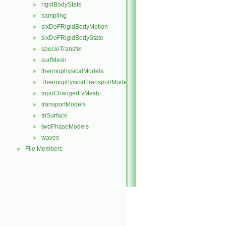
rigidBodyState
►
sampling
►
sixDoFRigidBodyMotion
►
sixDoFRigidBodyState
►
specieTransfer
►
surfMesh
►
thermophysicalModels
►
ThermophysicalTransportModels
►
topoChangerFvMesh
►
transportModels
►
triSurface
►
twoPhaseModels
►
waves
►
File Members
►