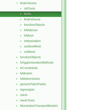
finiteVolume
▼
cfdTools
►
fields
►
finiteVolume
►
functionObjects
►
fvMatrices
►
fvMesh
►
interpolation
►
surfaceMesh
►
volMesh
►
functionObjects
►
fvAgglomerationMethods
►
fvConstraints
►
fvModels
►
fvMotionSolver
►
genericPatchFields
►
lagrangian
►
mesh
►
meshTools
►
MomentumTransportModels
►