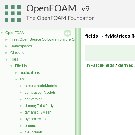
OpenFOAM
9
The OpenFOAM Foundation
OpenFOAM
▼
fields → fvMatrices R
Free, Open Source Software from the OpenFOAM Foundation
►
Namespaces
►
Classes
►
Files
▼
fvPatchFields
/
derived
File List
▼
applications
►
src
▼
atmosphericModels
►
combustionModels
►
conversion
►
dummyThirdParty
►
dynamicFvMesh
►
dynamicMesh
►
engine
►
fileFormats
►