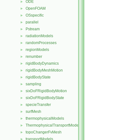
ODE
►
OpenFOAM
►
OSspecific
►
parallel
►
Pstream
►
radiationModels
►
randomProcesses
►
regionModels
►
renumber
►
rigidBodyDynamics
►
rigidBodyMeshMotion
►
rigidBodyState
►
sampling
►
sixDoFRigidBodyMotion
►
sixDoFRigidBodyState
►
specieTransfer
►
surfMesh
►
thermophysicalModels
►
ThermophysicalTransportModels
►
topoChangerFvMesh
►
transportModels
►