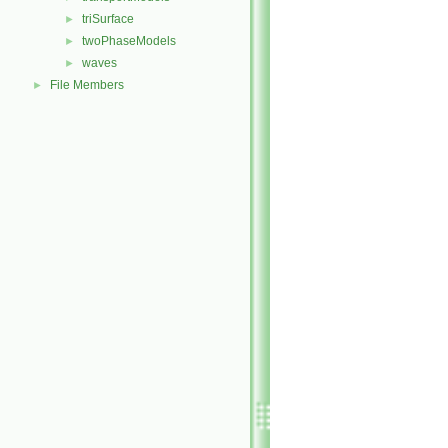
triSurface
►
twoPhaseModels
►
waves
►
File Members
►