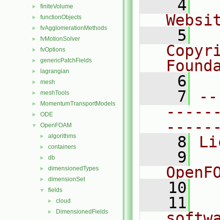
    4
  
finiteVolume
►
Websi
functionObjects
►
fvAgglomerationMethods
►
    5
  
fvMotionSolver
►
Copyr
fvOptions
►
genericPatchFields
Found
►
lagrangian
►
    6
  
mesh
►
    7
--
meshTools
►
MomentumTransportModels
►
-----
ODE
►
-----
OpenFOAM
▼
algorithms
►
    8
Li
containers
►
    9
  
db
►
OpenF
dimensionedTypes
►
dimensionSet
►
   10
fields
▼
   11
  
cloud
►
DimensionedFields
►
softw