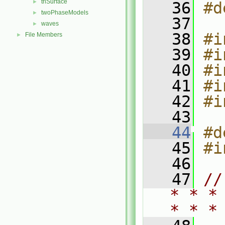
triSurface
►
   36
#d
twoPhaseModels
►
   37
waves
►
   38
#i
File Members
►
   39
#i
   40
#i
   41
#i
   42
#i
   43
   44
#d
   45
#i
   46
   47
//
* * *
* * *