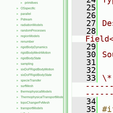
primitives
►
   25
  
OSspecific
►
   26
parallel
►
Pstream
►
   27
De
radiationModels
►
   28
  
randomProcesses
►
regionModels
Field
►
renumber
►
   29
rigidBodyDynamics
►
   30
So
rigidBodyMeshMotion
►
rigidBodyState
►
   31
  
sampling
►
   32
sixDoFRigidBodyMotion
►
sixDoFRigidBodyState
►
   33
\*
specieTransfer
►
-----
surfMesh
►
-----
thermophysicalModels
►
ThermophysicalTransportModels
►
   34
topoChangerFvMesh
►
   35
#i
transportModels
►