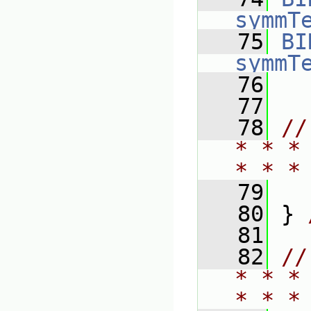
symmT
   75
BI
symmT
   76
   77
   78
//
* * *
* * *
   79
   80
 } 
   81
   82
//
* * *
* * *