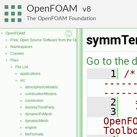
OpenFOAM
8
The OpenFOAM Foundation
OpenFOAM
▼
symmTen
Free, Open Source Software from the OpenFOAM Foundation
►
Namespaces
►
Classes
►
Go to the d
Files
▼
File List
▼
    1
/*
applications
►
-----
src
▼
atmosphericModels
►
-----
combustionModels
►
    2
  
conversion
►
dummyThirdParty
►
    3
  
dynamicFvMesh
►
OpenF
dynamicMesh
►
Toolb
engine
►
fileFormats
►