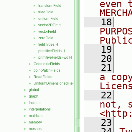
even 
transformField
►
MERCH
triadField
►
uniformField
►
   18
  
vector2DField
►
PURPO
vectorField
►
Publi
zeroField
►
fieldTypes.H
►
   19
  
primitiveFields.H
   20
primitiveFieldsFwd.H
►
GeometricFields
►
   21
  
pointPatchFields
►
a cop
ReadFields
►
Licen
UniformDimensionedFields
►
global
►
   22
  
graph
►
not, s
include
►
interpolations
►
<http
matrices
►
   23
memory
►
   24
Ty
meshes
►