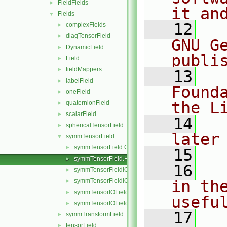
FieldFields
►
it an
Fields
▼
   12
  
complexFields
►
diagTensorField
►
GNU G
DynamicField
►
publi
Field
►
fieldMappers
►
   13
  
labelField
►
Found
oneField
►
the L
quaternionField
►
scalarField
►
   14
  
sphericalTensorField
►
later
symmTensorField
▼
symmTensorField.C
►
   15
symmTensorField.H
►
   16
  
symmTensorFieldIOField.C
►
symmTensorFieldIOField.H
in the
►
symmTensorIOField.C
►
usefu
symmTensorIOField.H
►
   17
  
symmTransformField
►
tensorField
►