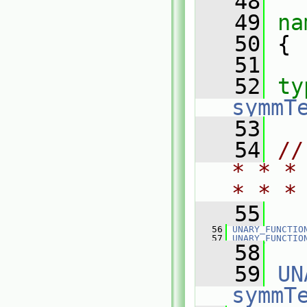
   48
   49
na
   50
 {
   51
   52
ty
symmT
   53
   54
//
* * *
* * *
   55
   56
UNARY_FUNCTIO
   57
UNARY_FUNCTIO
   58
   59
UN
symmT