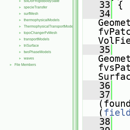
sixDoFRigidBodyState
►
   33
 {
specieTransfer
►
   34
surfMesh
►
Geomet
thermophysicalModels
►
ThermophysicalTransportModels
►
fvPatc
topoChangerFvMesh
►
VolFi
transportModels
►
triSurface
►
   35
twoPhaseModels
►
Geomet
waves
►
fvsPat
File Members
►
Surfa
   36
   37
(foun
(
fiel
   38
   