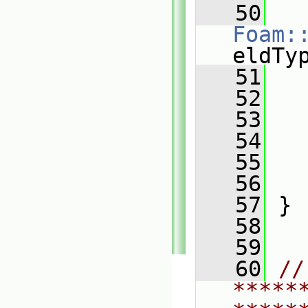
   50
Foam:
eldTy
   51
   
   52
   
   53
   54
   
   55
   56
   
   57
 }
   58
   59
   60
// 
*****