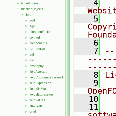
    4
  
finiteVolume
►
Websi
functionObjects
▼
field
▼
    5
  
add
►
Copyr
age
►
blendingFactor
Found
►
comfort
►
    6
  
components
►
    7
--
CourantNo
►
ddt
►
-----
div
►
-----
enstrophy
►
fieldAverage
►
    8
Li
fieldCoordinateSystemTransform
►
    9
  
fieldExpression
►
OpenF
fieldMinMax
►
fieldsExpression
►
   10
fieldValues
►
   11
  
flowType
►
grad
►
softw