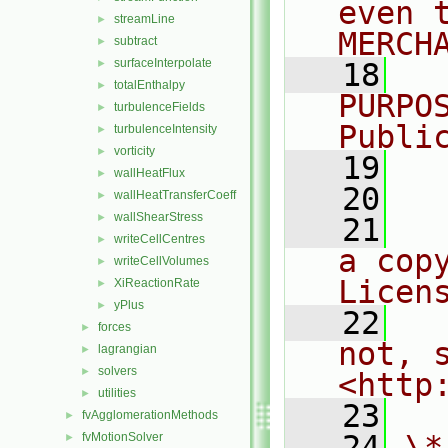
even 
streamLine
►
MERCH
subtract
►
surfaceInterpolate
►
   18
  
totalEnthalpy
►
PURPO
turbulenceFields
►
Publi
turbulenceIntensity
►
vorticity
►
   19
  
wallHeatFlux
►
   20
wallHeatTransferCoeff
►
wallShearStress
►
   21
  
writeCellCentres
►
a cop
writeCellVolumes
►
Licen
XiReactionRate
►
yPlus
►
   22
  
forces
►
not, s
lagrangian
►
solvers
►
<http
utilities
►
   23
fvAgglomerationMethods
►
   24
\*
fvMotionSolver
►