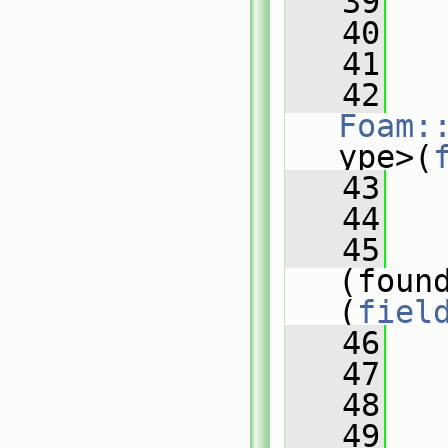
   39
   40
   
   41
   42
Foam:
ype>(
   43
   
   44
   
   45
(foun
(
fiel
   46
   
   47
   48
   
   49