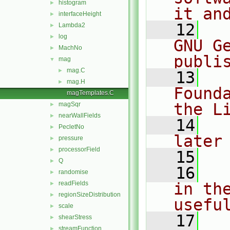
histogram
►
it an
interfaceHeight
►
   12
  
Lambda2
►
log
►
GNU G
MachNo
►
publi
mag
▼
mag.C
►
   13
  
mag.H
►
Found
magTemplates.C
the L
magSqr
►
nearWallFields
►
   14
  
PecletNo
►
later
pressure
►
processorField
►
   15
Q
►
   16
  
randomise
►
readFields
in the
►
regionSizeDistribution
►
usefu
scale
►
   17
  
shearStress
►
streamFunction
►