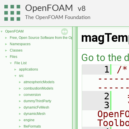
OpenFOAM
8
The OpenFOAM Foundation
OpenFOAM
▼
magTemp
Free, Open Source Software from the OpenFOAM Foundation
►
Namespaces
►
Classes
►
Go to the d
Files
▼
File List
▼
    1
/*
applications
►
-----
src
▼
atmosphericModels
►
-----
combustionModels
►
    2
  
conversion
►
dummyThirdParty
►
    3
  
dynamicFvMesh
►
OpenF
dynamicMesh
►
Toolb
engine
►
fileFormats
►