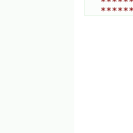
*****
*****