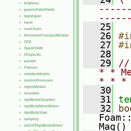
fvOptions
►
-----
genericPatchFields
►
-----
lagrangian
►
mesh
►
   25
meshTools
►
   26
#i
MomentumTransportModels
►
ODE
   27
#i
►
OpenFOAM
►
   28
OSspecific
►
   29
//
parallel
►
Pstream
►
* * M
radiationModels
►
* * *
randomProcesses
►
regionModels
►
   30
renumber
►
   31
te
rigidBodyDynamics
►
   32
bo
rigidBodyMeshMotion
►
rigidBodyState
►
Foam:
sampling
►
Mag()
sixDoFRigidBodyMotion
►