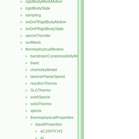
rigidBodyMeshMotion
►
rigidBodyState
►
sampling
►
sixDoFRigidBodyMotion
►
sixDoFRigidBodyState
►
specieTransfer
►
surfMesh
►
thermophysicalModels
▼
barotropicCompressibilityModel
►
basic
►
chemistryModel
►
laminarFlameSpeed
►
reactionThermo
►
SLGThermo
►
solidSpecie
►
solidThermo
►
specie
►
thermophysicalProperties
▼
liquidProperties
▼
aC10H7CH3
►
Ar
►