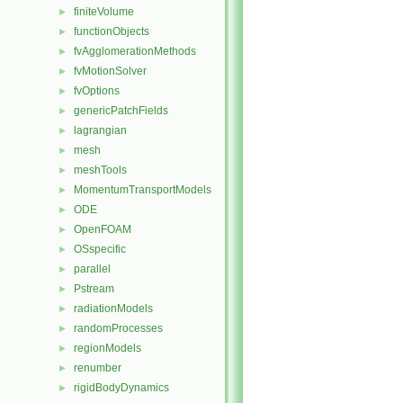
finiteVolume
►
functionObjects
►
fvAgglomerationMethods
►
fvMotionSolver
►
fvOptions
►
genericPatchFields
►
lagrangian
►
mesh
►
meshTools
►
MomentumTransportModels
►
ODE
►
OpenFOAM
►
OSspecific
►
parallel
►
Pstream
►
radiationModels
►
randomProcesses
►
regionModels
►
renumber
►
rigidBodyDynamics
►