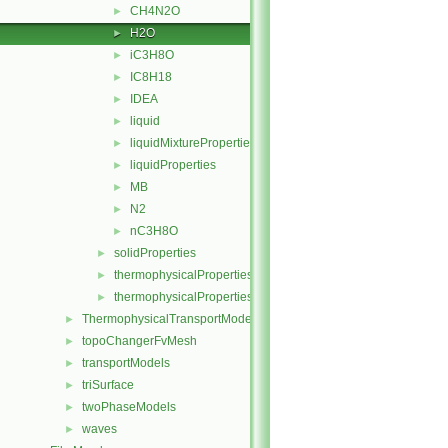
CH4N2O
►
H2O
►
iC3H8O
►
IC8H18
►
IDEA
►
liquid
►
liquidMixtureProperties
►
liquidProperties
►
MB
►
N2
►
nC3H8O
►
solidProperties
►
thermophysicalProperties
►
thermophysicalPropertiesSelector
►
ThermophysicalTransportModels
►
topoChangerFvMesh
►
transportModels
►
triSurface
►
twoPhaseModels
►
waves
►