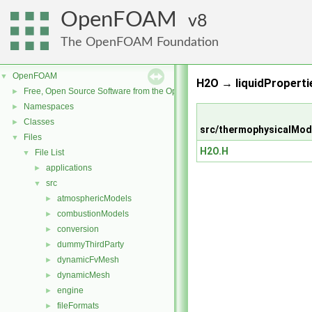
OpenFOAM
8
The OpenFOAM Foundation
OpenFOAM
▼
H2O → liquidProperti
Free, Open Source Software from the OpenFOAM Foundation
►
Namespaces
►
Classes
►
src/thermophysicalMode
Files
▼
H2O.H
File List
▼
applications
►
src
▼
atmosphericModels
►
combustionModels
►
conversion
►
dummyThirdParty
►
dynamicFvMesh
►
dynamicMesh
►
engine
►
fileFormats
►