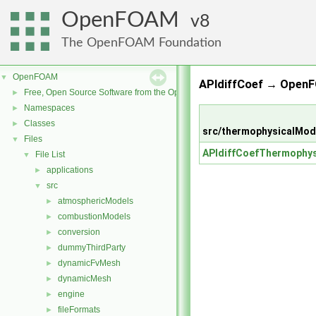
OpenFOAM
8
The OpenFOAM Foundation
OpenFOAM
▼
APIdiffCoef → OpenF
Free, Open Source Software from the OpenFOAM Foundation
►
Namespaces
►
Classes
►
src/thermophysicalMode
Files
▼
APIdiffCoefThermophys
File List
▼
applications
►
src
▼
atmosphericModels
►
combustionModels
►
conversion
►
dummyThirdParty
►
dynamicFvMesh
►
dynamicMesh
►
engine
►
fileFormats
►