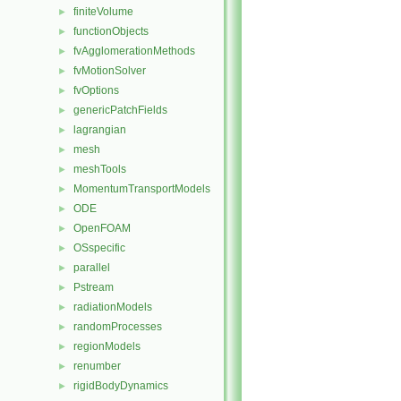
finiteVolume
►
functionObjects
►
fvAgglomerationMethods
►
fvMotionSolver
►
fvOptions
►
genericPatchFields
►
lagrangian
►
mesh
►
meshTools
►
MomentumTransportModels
►
ODE
►
OpenFOAM
►
OSspecific
►
parallel
►
Pstream
►
radiationModels
►
randomProcesses
►
regionModels
►
renumber
►
rigidBodyDynamics
►