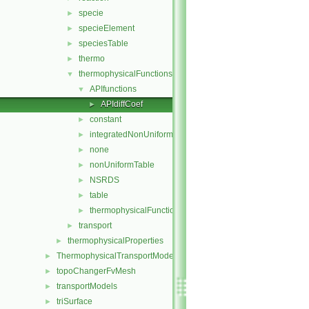
specie
►
specieElement
►
speciesTable
►
thermo
►
thermophysicalFunctions
▼
APIfunctions
▼
APIdiffCoef
►
constant
►
integratedNonUniformTable
►
none
►
nonUniformTable
►
NSRDS
►
table
►
thermophysicalFunction
►
transport
►
thermophysicalProperties
►
ThermophysicalTransportModels
►
topoChangerFvMesh
►
transportModels
►
triSurface
►