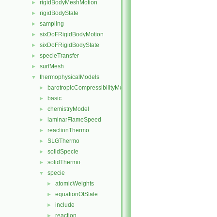
rigidBodyMeshMotion
►
rigidBodyState
►
sampling
►
sixDoFRigidBodyMotion
►
sixDoFRigidBodyState
►
specieTransfer
►
surfMesh
►
thermophysicalModels
▼
barotropicCompressibilityModel
►
basic
►
chemistryModel
►
laminarFlameSpeed
►
reactionThermo
►
SLGThermo
►
solidSpecie
►
solidThermo
►
specie
▼
atomicWeights
►
equationOfState
►
include
►
reaction
►