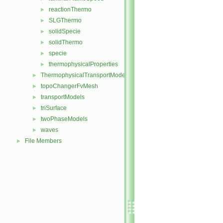
reactionThermo
►
SLGThermo
►
solidSpecie
►
solidThermo
►
specie
►
thermophysicalProperties
►
ThermophysicalTransportModels
►
topoChangerFvMesh
►
transportModels
►
triSurface
►
twoPhaseModels
►
waves
►
File Members
►