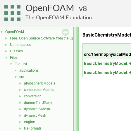
OpenFOAM
8
The OpenFOAM Foundation
OpenFOAM
▼
BasicChemistryMode
Free, Open Source Software from the OpenFOAM Foundation
►
Namespaces
►
Classes
►
src/thermophysicalMod
Files
▼
BasicChemistryModel.
File List
▼
applications
►
BasicChemistryModel.
src
▼
atmosphericModels
►
combustionModels
►
conversion
►
dummyThirdParty
►
dynamicFvMesh
►
dynamicMesh
►
engine
►
fileFormats
►