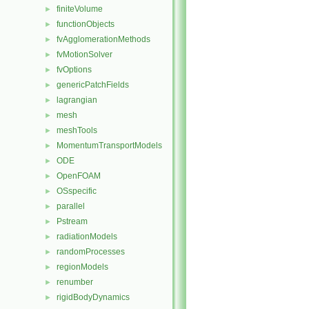
finiteVolume
►
functionObjects
►
fvAgglomerationMethods
►
fvMotionSolver
►
fvOptions
►
genericPatchFields
►
lagrangian
►
mesh
►
meshTools
►
MomentumTransportModels
►
ODE
►
OpenFOAM
►
OSspecific
►
parallel
►
Pstream
►
radiationModels
►
randomProcesses
►
regionModels
►
renumber
►
rigidBodyDynamics
►