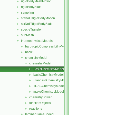
rigidBodyMeshMotion
►
rigidBodyState
►
sampling
►
sixDoFRigidBodyMotion
►
sixDoFRigidBodyState
►
specieTransfer
►
surfMesh
►
thermophysicalModels
▼
barotropicCompressibilityModel
►
basic
►
chemistryModel
▼
chemistryModel
▼
BasicChemistryModel
►
basicChemistryModel
►
StandardChemistryModel
►
TDACChemistryModel
►
makeChemistryModel.H
►
chemistrySolver
►
functionObjects
►
reactions
►
laminarFlameSpeed
►