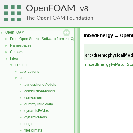
OpenFOAM
8
The OpenFOAM Foundation
OpenFOAM
▼
mixedEnergy → Open
Free, Open Source Software from the OpenFOAM Foundation
►
Namespaces
►
Classes
►
src/thermophysicalMod
Files
▼
mixedEnergyFvPatchSca
File List
▼
applications
►
src
▼
atmosphericModels
►
combustionModels
►
conversion
►
dummyThirdParty
►
dynamicFvMesh
►
dynamicMesh
►
engine
►
fileFormats
►