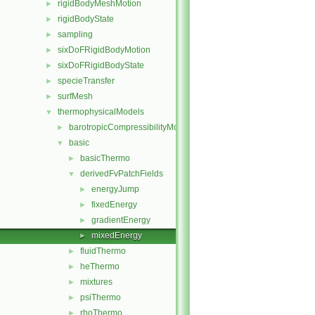
rigidBodyMeshMotion
►
rigidBodyState
►
sampling
►
sixDoFRigidBodyMotion
►
sixDoFRigidBodyState
►
specieTransfer
►
surfMesh
►
thermophysicalModels
▼
barotropicCompressibilityModel
►
basic
▼
basicThermo
►
derivedFvPatchFields
▼
energyJump
►
fixedEnergy
►
gradientEnergy
►
mixedEnergy
►
fluidThermo
►
heThermo
►
mixtures
►
psiThermo
►
rhoThermo
►