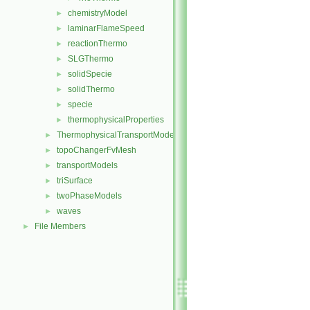
chemistryModel
►
laminarFlameSpeed
►
reactionThermo
►
SLGThermo
►
solidSpecie
►
solidThermo
►
specie
►
thermophysicalProperties
►
ThermophysicalTransportModels
►
topoChangerFvMesh
►
transportModels
►
triSurface
►
twoPhaseModels
►
waves
►
File Members
►