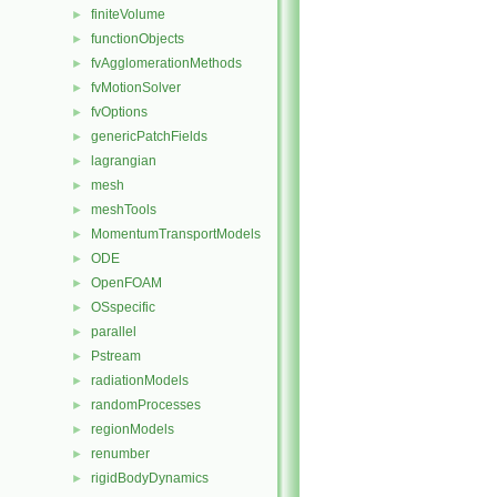
finiteVolume
►
functionObjects
►
fvAgglomerationMethods
►
fvMotionSolver
►
fvOptions
►
genericPatchFields
►
lagrangian
►
mesh
►
meshTools
►
MomentumTransportModels
►
ODE
►
OpenFOAM
►
OSspecific
►
parallel
►
Pstream
►
radiationModels
►
randomProcesses
►
regionModels
►
renumber
►
rigidBodyDynamics
►