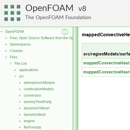
OpenFOAM
8
The OpenFOAM Foundation
OpenFOAM
▼
mappedConvectiveHea
Free, Open Source Software from the OpenFOAM Foundation
►
Namespaces
►
Classes
►
src/regionModels/surf
Files
▼
mappedConvectiveHeat
File List
▼
applications
►
mappedConvectiveHeat
src
▼
atmosphericModels
►
combustionModels
►
conversion
►
dummyThirdParty
►
dynamicFvMesh
►
dynamicMesh
►
engine
►
fileFormats
►