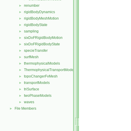
renumber
►
rigidBodyDynamics
►
rigidBodyMeshMotion
►
rigidBodyState
►
sampling
►
sixDoFRigidBodyMotion
►
sixDoFRigidBodyState
►
specieTransfer
►
surfMesh
►
thermophysicalModels
►
ThermophysicalTransportModels
►
topoChangerFvMesh
►
transportModels
►
triSurface
►
twoPhaseModels
►
waves
►
File Members
►