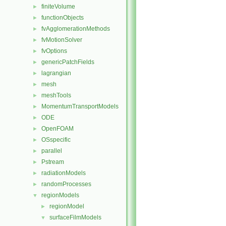
finiteVolume
►
functionObjects
►
fvAgglomerationMethods
►
fvMotionSolver
►
fvOptions
►
genericPatchFields
►
lagrangian
►
mesh
►
meshTools
►
MomentumTransportModels
►
ODE
►
OpenFOAM
►
OSspecific
►
parallel
►
Pstream
►
radiationModels
►
randomProcesses
►
regionModels
▼
regionModel
►
surfaceFilmModels
▼