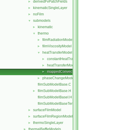
derivedFvPatchFields
►
kinematicSingleLayer
►
noFilm
►
submodels
▼
kinematic
►
thermo
▼
filmRadiationModel
►
filmViscosityModel
►
heatTransferModel
▼
constantHeatTransfer
►
heatTransferModel
►
mappedConvectiveHeatTransfer
►
phaseChangeModel
►
filmSubModelBase.C
filmSubModelBase.H
►
filmSubModelBaseI.H
filmSubModelBaseTemplates.C
surfaceFilmModel
►
surfaceFilmRegionModel
►
thermoSingleLayer
►
thermalBaffleModels
►